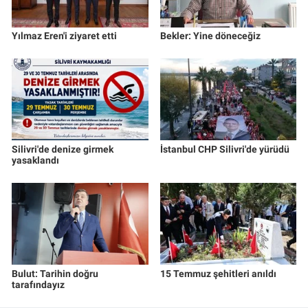
Yılmaz Eren'i ziyaret etti
Bekler: Yine döneceğiz
Silivri'de denize girmek
İstanbul CHP Silivri'de yürüdü
yasaklandı
Bulut: Tarihin doğru
15 Temmuz şehitleri anıldı
tarafındayız