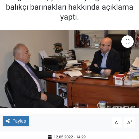
balıkçı barınakları hakkında açıklama
yaptı.
Paylaş
-
+
A
A
12.05.2022 - 14:29