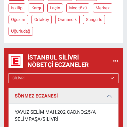
İskilip
Kargı
Laçin
Mecitözü
Merkez
Oğuzlar
Ortaköy
Osmancık
Sungurlu
Uğurludağ
İSTANBUL SILIVRI
NÖBETÇI ECZANELER
SÖNMEZ ECZANESİ
YAVUZ SELİM MAH.202 CAD.NO:25/A
SELİMPAŞA/SİLİVRİ