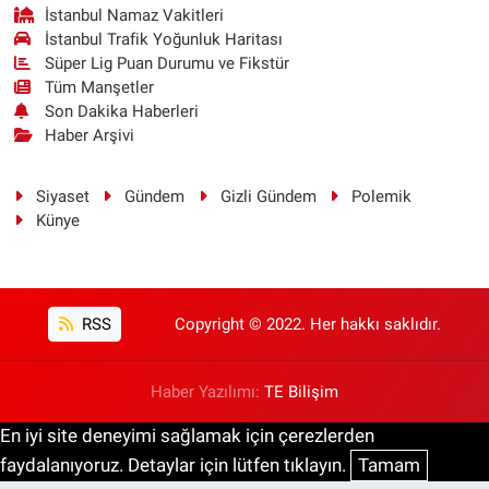
İstanbul Namaz Vakitleri
İstanbul Trafik Yoğunluk Haritası
Süper Lig Puan Durumu ve Fikstür
Tüm Manşetler
Son Dakika Haberleri
Haber Arşivi
Siyaset
Gündem
Gizli Gündem
Polemik
Künye
RSS
Copyright © 2022. Her hakkı saklıdır.
Haber Yazılımı:
TE Bilişim
En iyi site deneyimi sağlamak için çerezlerden
faydalanıyoruz. Detaylar için lütfen tıklayın.
Tamam