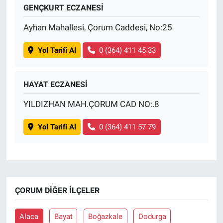
GENÇKURT ECZANESİ
Ayhan Mahallesi, Çorum Caddesi, No:25
Yol Tarifi Al
0 (364) 411 45 33
HAYAT ECZANESİ
YILDIZHAN MAH.ÇORUM CAD NO:.8
Yol Tarifi Al
0 (364) 411 57 79
ÇORUM DIĞER İLÇELER
Alaca
Bayat
Boğazkale
Dodurga