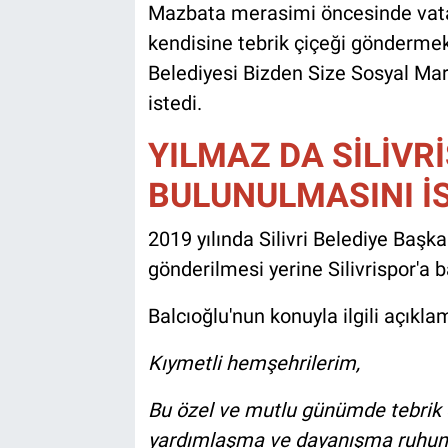
Mazbata merasimi öncesinde vata
kendisine tebrik çiçeği göndermek 
Belediyesi Bizden Size Sosyal Ma
istedi.
YILMAZ DA SİLİVR
BULUNULMASINI İ
2019 yılında Silivri Belediye Başk
gönderilmesi yerine Silivrispor'a 
Balcıoğlu'nun konuyla ilgili açıkla
Kıymetli hemşehrilerim,
Bu özel ve mutlu günümde tebrik 
yardımlaşma ve dayanışma ruhuna 