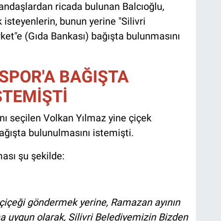
ndaşlardan ricada bulunan Balcıoğlu,
isteyenlerin, bunun yerine "Silivri
rket"e (Gıda Bankası) bağışta bulunmasını
İSPOR'A BAĞIŞTA
STEMİŞTİ
anı seçilen Volkan Yılmaz yine çiçek
bağışta bulunulmasını istemişti.
ması şu şekilde:
çiçeği göndermek yerine, Ramazan ayının
uygun olarak, Silivri Belediyemizin Bizden