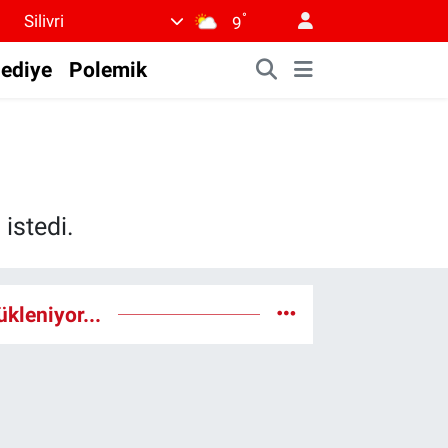
°
Silivri
9
lediye
Polemik
istedi.
ükleniyor...