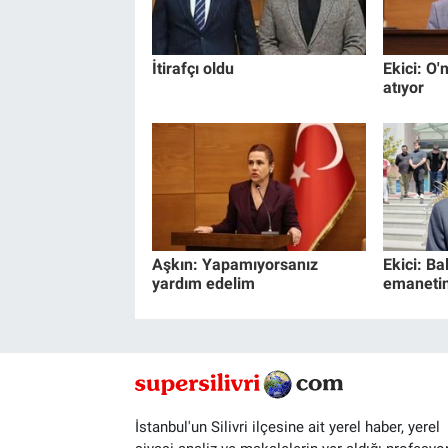
İtirafçı oldu
Ekici: O'n
atıyor
Aşkın: Yapamıyorsanız
Ekici: Ba
yardım edelim
emanetin
İstanbul'un Silivri ilçesine ait yerel haber, yerel