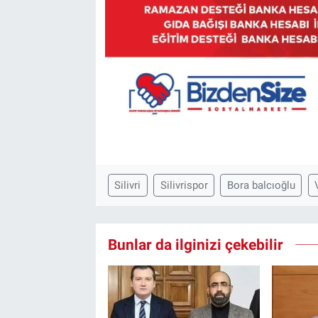
Silivri
Silivrispor
Bora balcıoğlu
Bunlar da ilginizi çekebilir