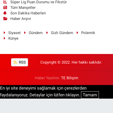
Süper Lig Puan Durumu ve Fikstür
Tüm Manşetler
Son Dakika Haberleri
Haber Arşivi
Siyaset
Gündem
Gizli Gündem
Polemik
Künye
RSS
Copyright © 2022. Her hakkı saklıdır.
Haber Yazılımı:
TE Bilişim
En iyi site deneyimi sağlamak için çerezlerden
faydalanıyoruz. Detaylar için lütfen tıklayın.
Tamam