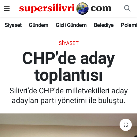
Siyaset
İstanbul Nöbetçi Eczaneler
Siyaset
Gündem
Gizli Gündem
Belediye
Polem
Gündem
İstanbul Hava Durumu
SIYASET
CHP’de aday
Gizli Gündem
İstanbul Namaz Vakitleri
toplantısı
Belediye
İstanbul Trafik Yoğunluk Haritası
Polemik
Süper Lig Puan Durumu ve Fikstür
Silivri’de CHP’de milletvekilleri aday
adayları parti yönetimi ile buluştu.
Tüm Manşetler
Son Dakika Haberleri
Haber Arşivi