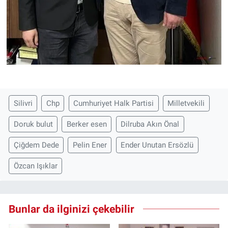
Silivri
Chp
Cumhuriyet Halk Partisi
Milletvekili
Doruk bulut
Berker esen
Dilruba Akın Önal
Çiğdem Dede
Pelin Ener
Ender Unutan Ersözlü
Özcan Işıklar
Bunlar da ilginizi çekebilir