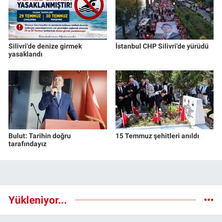
Silivri'de denize girmek
İstanbul CHP Silivri'de yürüdü
yasaklandı
Bulut: Tarihin doğru
15 Temmuz şehitleri anıldı
tarafındayız
Yükleniyor...