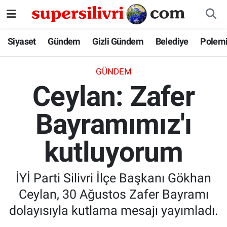
Siyaset
İstanbul Nöbetçi Eczaneler
Siyaset
Gündem
Gizli Gündem
Belediye
Polem
Gündem
İstanbul Hava Durumu
GÜNDEM
Ceylan: Zafer
Gizli Gündem
İstanbul Namaz Vakitleri
Bayramımız'ı
Belediye
İstanbul Trafik Yoğunluk Haritası
kutluyorum
Polemik
Süper Lig Puan Durumu ve Fikstür
Tüm Manşetler
İYİ Parti Silivri İlçe Başkanı Gökhan
Ceylan, 30 Ağustos Zafer Bayramı
Son Dakika Haberleri
dolayısıyla kutlama mesajı yayımladı.
Haber Arşivi