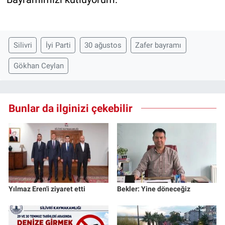
Silivri
İyi Parti
30 ağustos
Zafer bayramı
Gökhan Ceylan
Bunlar da ilginizi çekebilir
Yılmaz Eren'i ziyaret etti
Bekler: Yine döneceğiz