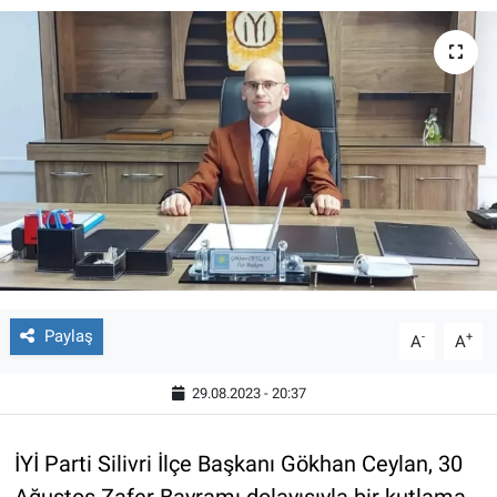
Paylaş
-
+
A
A
29.08.2023 - 20:37
İYİ Parti Silivri İlçe Başkanı Gökhan Ceylan, 30