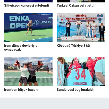
Silivrispor kongresi ertelendi
Turksel Özkan vefat etti
İrem dünya devleriyle
Kösedağ Türkiye 3.’sü
oynayacak
İrem'den büyük başarı
Sandalyesi boş bırakıldı