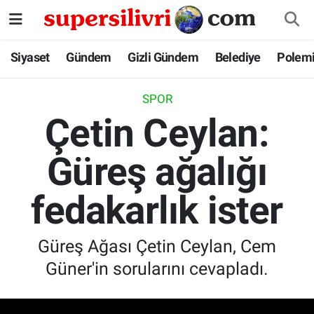
Siyaset
İstanbul Nöbetçi Eczaneler
Siyaset
Gündem
Gizli Gündem
Belediye
Polem
Gündem
İstanbul Hava Durumu
SPOR
Çetin Ceylan:
Gizli Gündem
İstanbul Namaz Vakitleri
Güreş ağalığı
Belediye
İstanbul Trafik Yoğunluk Haritası
fedakarlık ister
Polemik
Süper Lig Puan Durumu ve Fikstür
Tüm Manşetler
Güreş Ağası Çetin Ceylan, Cem
Güner'in sorularını cevapladı.
Son Dakika Haberleri
Haber Arşivi