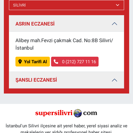
ASRIN ECZANESİ
Alibey mah.Fevzi çakmak Cad. No:8B Silivri/
İstanbul
Yol Tarifi Al
0 (212) 727 11 16
ŞANSLI ECZANESİ
İstanbul'un Silivri ilçesine ait yerel haber, yerel siyasi analiz ve
makalelerin yer aldığı profesyonel haber sitesi.