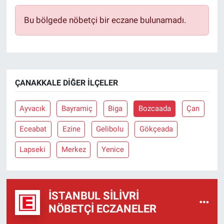
Bu bölgede nöbetçi bir eczane bulunamadı.
ÇANAKKALE DIĞER İLÇELER
Ayvacık
Bayramiç
Biga
Bozcaada
Çan
Eceabat
Ezine
Gelibolu
Gökçeada
Lapseki
Merkez
Yenice
İSTANBUL SILIVRI
NÖBETÇI ECZANELER