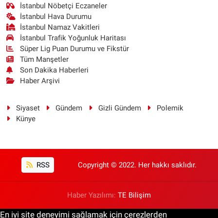
İstanbul Nöbetçi Eczaneler
İstanbul Hava Durumu
İstanbul Namaz Vakitleri
İstanbul Trafik Yoğunluk Haritası
Süper Lig Puan Durumu ve Fikstür
Tüm Manşetler
Son Dakika Haberleri
Haber Arşivi
Siyaset
Gündem
Gizli Gündem
Polemik
Künye
RSS
Copyright © 2022. Her hakkı saklıdır.
Haber Yazılımı:
TE Bilişim
En iyi site deneyimi sağlamak için çerezlerden