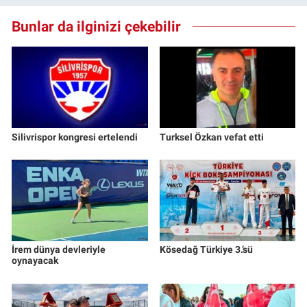
Bunlar da ilginizi çekebilir
Silivrispor kongresi ertelendi
Turksel Özkan vefat etti
İrem dünya devleriyle
Kösedağ Türkiye 3.’sü
oynayacak