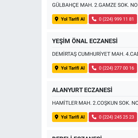
GÜLBAHÇE MAH. 2.GAMZE SOK. NO
Yol Tarifi Al
0 (224) 999 11 81
YEŞİM ÖNAL ECZANESİ
DEMİRTAŞ CUMHURİYET MAH. 4.CAD
Yol Tarifi Al
0 (224) 277 00 16
ALANYURT ECZANESİ
HAMİTLER MAH. 2.COŞKUN SOK. NO
Yol Tarifi Al
0 (224) 245 25 23