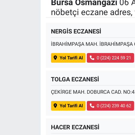
Bursa Osmangazi
06 A
nöbetçi eczane adres, 
NERGİS ECZANESİ
İBRAHİMPAŞA MAH. İBRAHİMPAŞA C
Yol Tarifi Al
0 (224) 224 59 21
TOLGA ECZANESİ
ÇEKİRGE MAH. DOBURCA CAD. NO:4
Yol Tarifi Al
0 (224) 239 40 62
HACER ECZANESİ