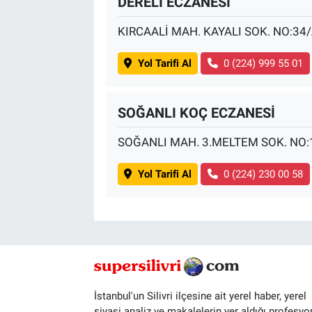
DERELİ ECZANESİ
KIRCAALİ MAH. KAYALI SOK. NO:34
Yol Tarifi Al
0 (224) 999 55 01
SOĞANLI KOÇ ECZANESİ
SOĞANLI MAH. 3.MELTEM SOK. NO:
Yol Tarifi Al
0 (224) 230 00 58
İstanbul'un Silivri ilçesine ait yerel haber, yerel
siyasi analiz ve makalelerin yer aldığı profesyo