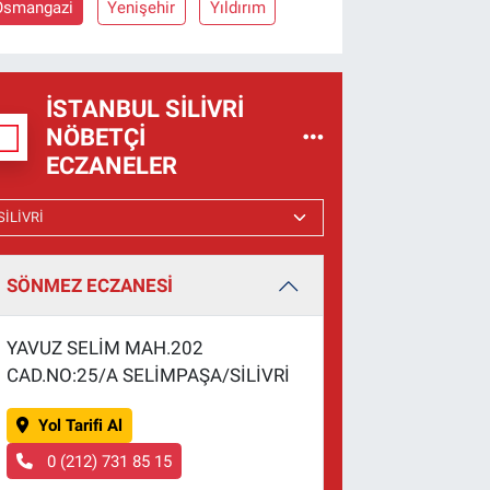
Osmangazi
Yenişehir
Yıldırım
İSTANBUL SILIVRI
NÖBETÇI
ECZANELER
SÖNMEZ ECZANESİ
YAVUZ SELİM MAH.202
CAD.NO:25/A SELİMPAŞA/SİLİVRİ
Yol Tarifi Al
0 (212) 731 85 15