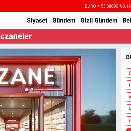
EURO
53,38690
%0.19
STERLİN
61,60380
%0.18
Siyaset
Gündem
Gizli Gündem
Be
G.ALTIN
6862,09000
%0.19
czaneler
BİST100
14.598,00
%0
BITCOIN
79.591,74
%-1.82
B
DOLAR
45,43620
%0.02
N