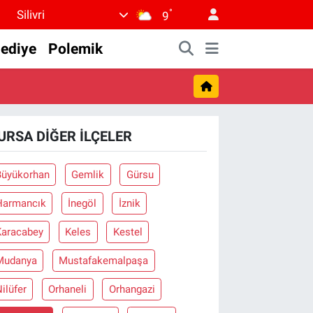
°
Silivri
9
lediye
Polemik
URSA DIĞER İLÇELER
Büyükorhan
Gemlik
Gürsu
Harmancık
İnegöl
İznik
Karacabey
Keles
Kestel
Mudanya
Mustafakemalpaşa
ilüfer
Orhaneli
Orhangazi