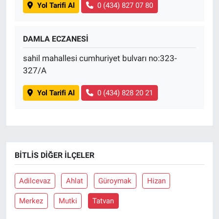
Yol Tarifi Al
0 (434) 827 07 80
DAMLA ECZANESİ
sahil mahallesi cumhuriyet bulvarı no:323-
327/A
Yol Tarifi Al
0 (434) 828 20 21
BITLIS DIĞER İLÇELER
Adilcevaz
Ahlat
Güroymak
Hizan
Merkez
Mutki
Tatvan