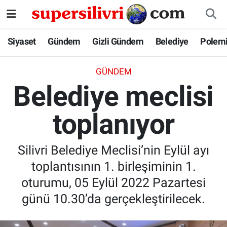
Siyaset
İstanbul Nöbetçi Eczaneler
Siyaset
Gündem
Gizli Gündem
Belediye
Polem
Gündem
İstanbul Hava Durumu
GÜNDEM
Belediye meclisi
Gizli Gündem
İstanbul Namaz Vakitleri
toplanıyor
Belediye
İstanbul Trafik Yoğunluk Haritası
Polemik
Süper Lig Puan Durumu ve Fikstür
Silivri Belediye Meclisi’nin Eylül ayı
toplantısının 1. birleşiminin 1.
Tüm Manşetler
oturumu, 05 Eylül 2022 Pazartesi
Son Dakika Haberleri
günü 10.30’da gerçekleştirilecek.
Haber Arşivi