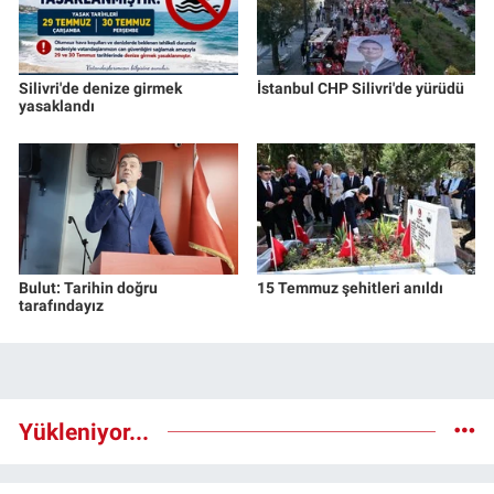
Silivri'de denize girmek
İstanbul CHP Silivri'de yürüdü
yasaklandı
Bulut: Tarihin doğru
15 Temmuz şehitleri anıldı
tarafındayız
Yükleniyor...