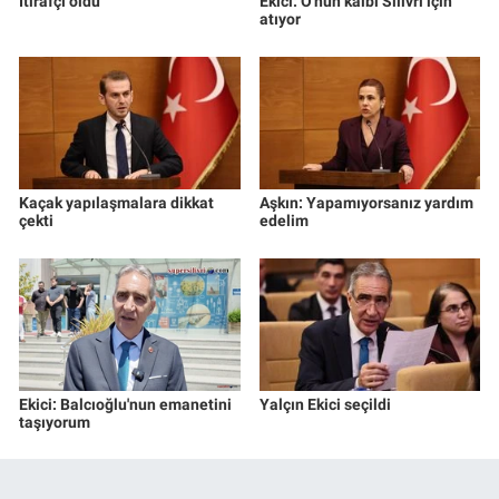
İtirafçı oldu
Ekici: O'nun kalbi Silivri için
atıyor
Kaçak yapılaşmalara dikkat
Aşkın: Yapamıyorsanız yardım
çekti
edelim
Ekici: Balcıoğlu'nun emanetini
Yalçın Ekici seçildi
taşıyorum