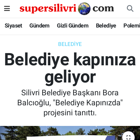
Siyaset
İstanbul Nöbetçi Eczaneler
Siyaset
Gündem
Gizli Gündem
Belediye
Polem
Gündem
İstanbul Hava Durumu
BELEDIYE
Belediye kapınıza
Gizli Gündem
İstanbul Namaz Vakitleri
geliyor
Belediye
İstanbul Trafik Yoğunluk Haritası
Polemik
Süper Lig Puan Durumu ve Fikstür
Silivri Belediye Başkanı Bora
Balcıoğlu, "Belediye Kapınızda"
Tüm Manşetler
projesini tanıttı.
Son Dakika Haberleri
Haber Arşivi