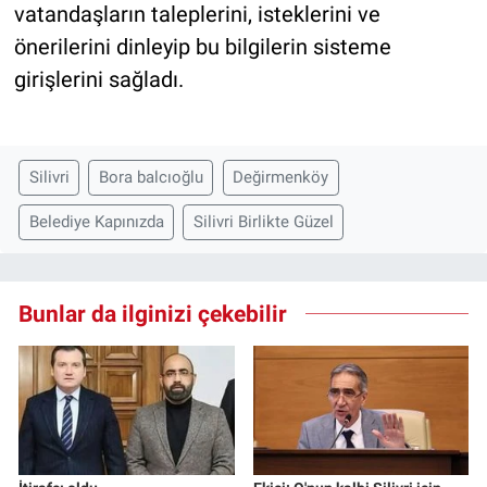
vatandaşların taleplerini, isteklerini ve
önerilerini dinleyip bu bilgilerin sisteme
girişlerini sağladı.
Silivri
Bora balcıoğlu
Değirmenköy
Belediye Kapınızda
Silivri Birlikte Güzel
Bunlar da ilginizi çekebilir