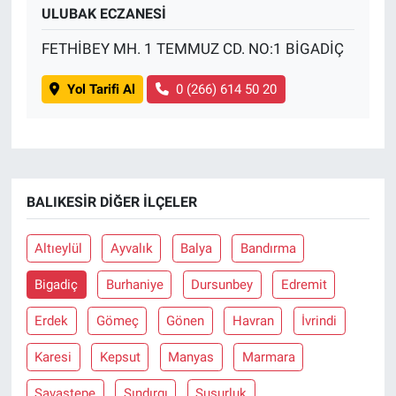
ULUBAK ECZANESİ
FETHİBEY MH. 1 TEMMUZ CD. NO:1 BİGADİÇ
Yol Tarifi Al
0 (266) 614 50 20
BALIKESIR DIĞER İLÇELER
Altıeylül
Ayvalık
Balya
Bandırma
Bigadiç
Burhaniye
Dursunbey
Edremit
Erdek
Gömeç
Gönen
Havran
İvrindi
Karesi
Kepsut
Manyas
Marmara
Savaştepe
Sındırgı
Susurluk