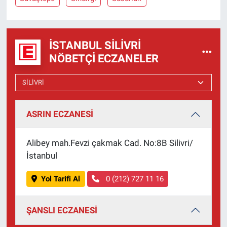
İSTANBUL SILIVRI
NÖBETÇI ECZANELER
ASRIN ECZANESİ
Alibey mah.Fevzi çakmak Cad. No:8B Silivri/
İstanbul
Yol Tarifi Al
0 (212) 727 11 16
ŞANSLI ECZANESİ