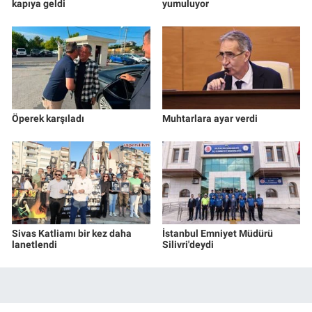
kapıya geldi
yumuluyor
Öperek karşıladı
Muhtarlara ayar verdi
Sivas Katliamı bir kez daha
İstanbul Emniyet Müdürü
lanetlendi
Silivri'deydi