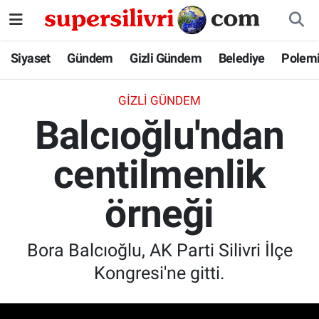
Siyaset
İstanbul Nöbetçi Eczaneler
Siyaset
Gündem
Gizli Gündem
Belediye
Polem
Gündem
İstanbul Hava Durumu
GIZLI GÜNDEM
Balcıoğlu'ndan
Gizli Gündem
İstanbul Namaz Vakitleri
centilmenlik
Belediye
İstanbul Trafik Yoğunluk Haritası
örneği
Polemik
Süper Lig Puan Durumu ve Fikstür
Tüm Manşetler
Bora Balcıoğlu, AK Parti Silivri İlçe
Kongresi'ne gitti.
Son Dakika Haberleri
Haber Arşivi