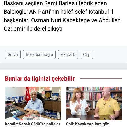
Başkanı seçilen Sami Barlas’ı tebrik eden
Balcıoğlu; AK Parti’nin halef-selef İstanbul il
başkanları Osman Nuri Kabaktepe ve Abdullah
Özdemir ile de el sıkıştı.
Silivri
Bora balcıoğlu
Ak parti
Chp
Bunlar da ilginizi çekebilir
Kömür: Sabah 05:00'te polisler
Sali: Kaçak yapılara göz