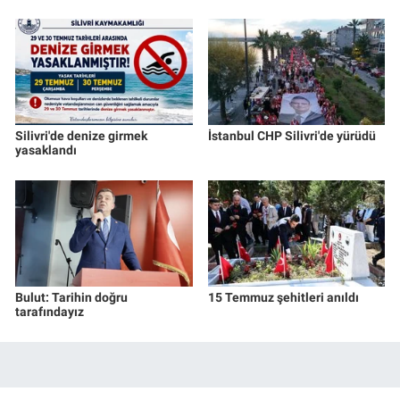
Silivri'de denize girmek
İstanbul CHP Silivri'de yürüdü
yasaklandı
Bulut: Tarihin doğru
15 Temmuz şehitleri anıldı
tarafındayız