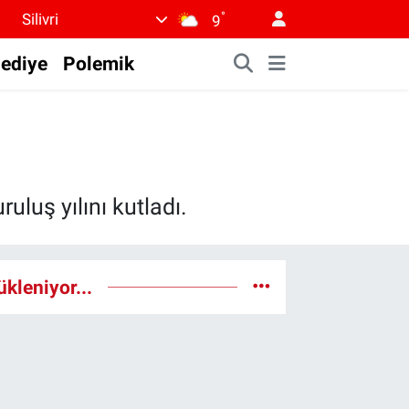
°
Silivri
9
lediye
Polemik
uluş yılını kutladı.
ükleniyor...