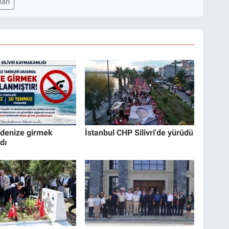
han
e denize girmek
İstanbul CHP Silivri'de yürüdü
dı