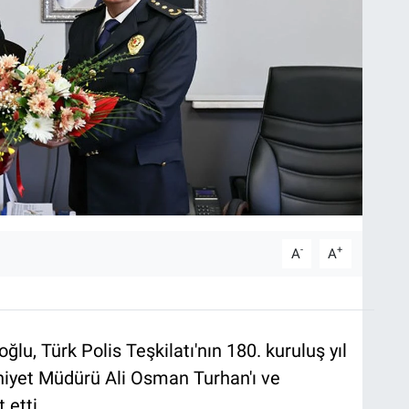
-
+
A
A
ğlu, Türk Polis Teşkilatı'nın 180. kuruluş yıl
mniyet Müdürü Ali Osman Turhan'ı ve
t etti.