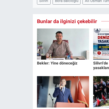
Silivri
Bora balcıoğlu
Ali Osman Tur
Bunlar da ilginizi çekebilir
Bekler: Yine döneceğiz
Silivri'd
yasaklan