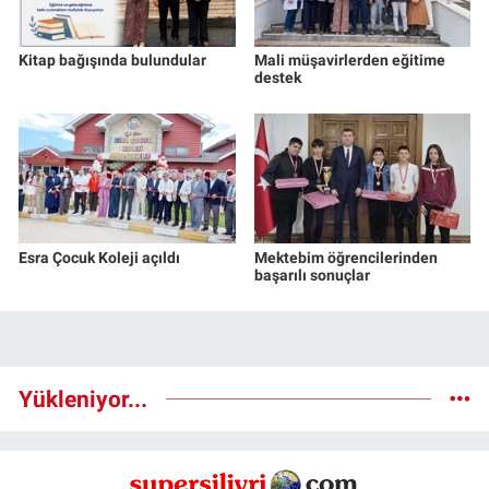
Kitap bağışında bulundular
Mali müşavirlerden eğitime
destek
Esra Çocuk Koleji açıldı
Mektebim öğrencilerinden
başarılı sonuçlar
Yükleniyor...