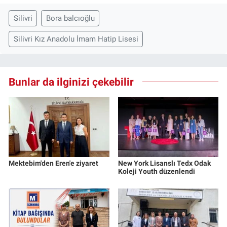
Silivri
Bora balcıoğlu
Silivri Kız Anadolu İmam Hatip Lisesi
Bunlar da ilginizi çekebilir
Mektebim'den Eren'e ziyaret
New York Lisanslı Tedx Odak
Koleji Youth düzenlendi