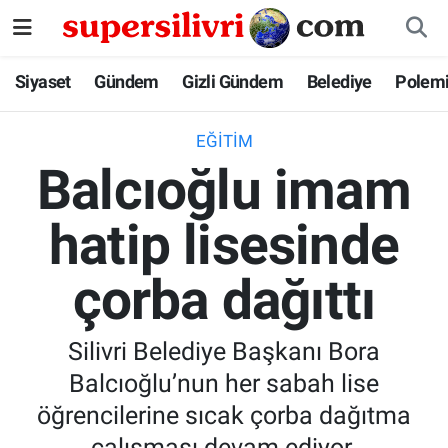
Siyaset
İstanbul Nöbetçi Eczaneler
Siyaset
Gündem
Gizli Gündem
Belediye
Polem
Gündem
İstanbul Hava Durumu
EĞITIM
Balcıoğlu imam
Gizli Gündem
İstanbul Namaz Vakitleri
hatip lisesinde
Belediye
İstanbul Trafik Yoğunluk Haritası
çorba dağıttı
Polemik
Süper Lig Puan Durumu ve Fikstür
Tüm Manşetler
Silivri Belediye Başkanı Bora
Balcıoğlu’nun her sabah lise
Son Dakika Haberleri
öğrencilerine sıcak çorba dağıtma
Haber Arşivi
çalışması devam ediyor.