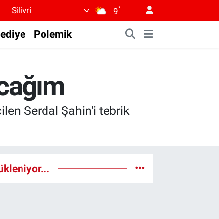
°
Silivri
9
lediye
Polemik
acağım
ilen Serdal Şahin'i tebrik
ükleniyor...