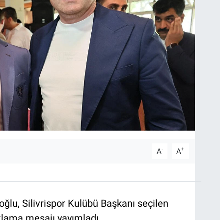
-
+
A
A
oğlu, Silivrispor Kulübü Başkanı seçilen
utlama mesajı yayımladı.