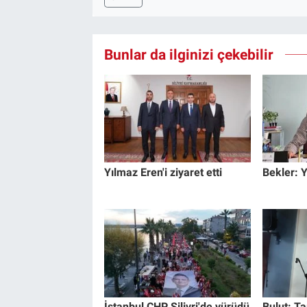
Bunlar da ilginizi çekebilir
Yılmaz Eren'i ziyaret etti
Bekler: 
İstanbul CHP Silivri'de yürüdü
Bulut: Ta