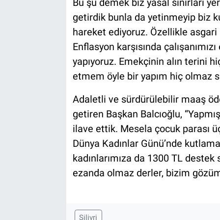
Bu şu demek biz yasal sınırları y
getirdik bunla da yetinmeyip biz k
hareket ediyoruz. Özellikle asgar
Enflasyon karşısında çalışanımız
yapıyoruz. Emekçinin alın terini hi
etmem öyle bir yapım hiç olmaz say
Adaletli ve sürdürülebilir maaş ö
getiren Başkan Balcıoğlu, “Yapmı
ilave ettik. Mesela çocuk parası 
Dünya Kadınlar Günü’nde kutlama 
kadınlarımıza da 1300 TL destek
ezanda olmaz derler, bizim gözüm
Silivri