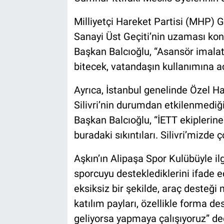
Milliyetçi Hareket Partisi (MHP) G
Sanayi Üst Geçiti’nin uzaması kon
Başkan Balcıoğlu, “Asansör imalatı
bitecek, vatandaşın kullanımına aç
Ayrıca, İstanbul genelinde Özel H
Silivri’nin durumdan etkilenmediğ
Başkan Balcıoğlu, “İETT ekiplerine 
buradaki sıkıntıları. Silivri’mizde 
Aşkın’ın Alipaşa Spor Kulübüyle ilg
sporcuyu desteklediklerini ifade 
eksiksiz bir şekilde, araç desteği
katılım payları, özellikle forma d
geliyorsa yapmaya çalışıyoruz” de