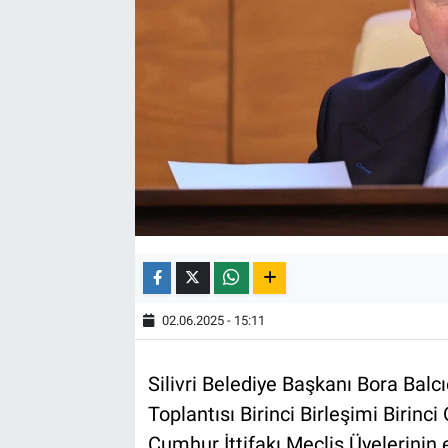
02.06.2025 - 15:11
Silivri Belediye Başkanı Bora Balc
Toplantısı Birinci Birleşimi Birinc
Cumhur İttifakı Meclis Üyelerinin el