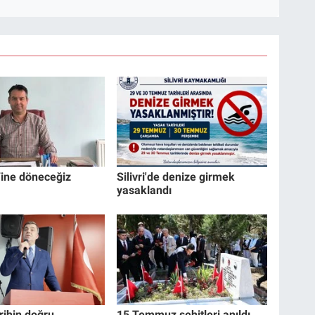
Yine döneceğiz
Silivri'de denize girmek
yasaklandı
rihin doğru
15 Temmuz şehitleri anıldı