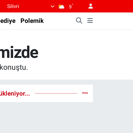
°
Silivri
9
lediye
Polemik
imizde
 konuştu.
ükleniyor...