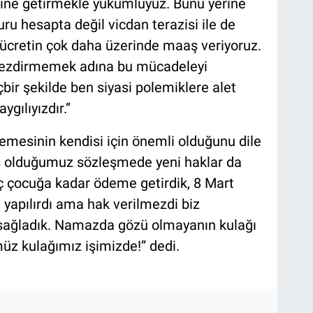
erine getirmekle yükümlüyüz. Bunu yerine
uru hesapta değil vicdan terazisi ile de
i ücretin çok daha üzerinde maaş veriyoruz.
ı ezdirmemek adına bu mücadeleyi
çbir şekilde ben siyasi polemiklere alet
gılıyızdır.”
demesinin kendisi için önemli olduğunu dile
ş olduğumuz sözleşmede yeni haklar da
üç çocuğa kadar ödeme getirdik, 8 Mart
yapılırdı ama hak verilmezdi biz
 sağladık. Namazda gözü olmayanın kulağı
üz kulağımız işimizde!” dedi.