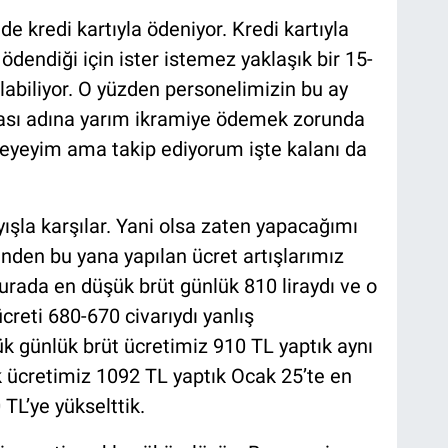
e kredi kartıyla ödeniyor. Kredi kartıyla
 ödendiği için ister istemez yaklaşık bir 15-
abiliyor. O yüzden personelimizin bu ay
ası adına yarım ikramiye ödemek zorunda
ödeyeyim ama takip ediyorum işte kalanı da
ışla karşılar. Yani olsa zaten yapacağımı
ünden bu yana yapılan ücret artışlarımız
rada en düşük brüt günlük 810 liraydı ve o
ücreti 680-670 civarıydı yanlış
k günlük brüt ücretimiz 910 TL yaptık aynı
cretimiz 1092 TL yaptık Ocak 25’te en
TL’ye yükselttik.