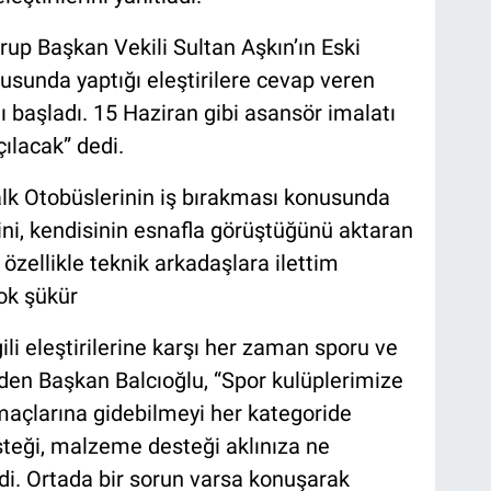
rup Başkan Vekili Sultan Aşkın’ın Eski
usunda yaptığı eleştirilere cevap veren
 başladı. 15 Haziran gibi asansör imalatı
ılacak” dedi.
alk Otobüslerinin iş bırakması konusunda
ini, kendisinin esnafla görüştüğünü aktaran
özellikle teknik arkadaşlara ilettim
çok şükür
ili eleştirilerine karşı her zaman sporu ve
eden Başkan Balcıoğlu, “Spor kulüplerimize
 maçlarına gidebilmeyi her kategoride
esteği, malzeme desteği aklınıza ne
di. Ortada bir sorun varsa konuşarak