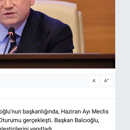
-
+
A
A
ıoğlu’nun başkanlığında, Haziran Ayı Meclis
i Oturumu gerçekleşti. Başkan Balcıoğlu,
eştirilerini yanıtladı.