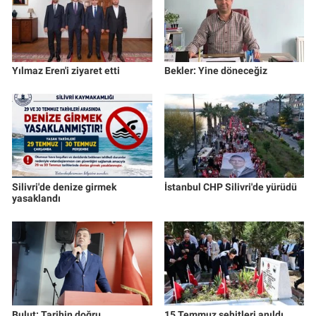
Yılmaz Eren'i ziyaret etti
Bekler: Yine döneceğiz
Silivri'de denize girmek
İstanbul CHP Silivri'de yürüdü
yasaklandı
Bulut: Tarihin doğru
15 Temmuz şehitleri anıldı