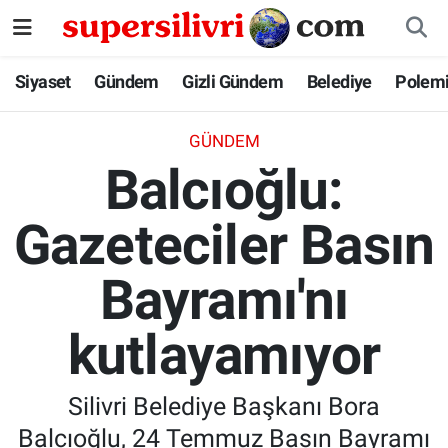
Siyaset
İstanbul Nöbetçi Eczaneler
Siyaset
Gündem
Gizli Gündem
Belediye
Polem
Gündem
İstanbul Hava Durumu
GÜNDEM
Balcıoğlu:
Gizli Gündem
İstanbul Namaz Vakitleri
Gazeteciler Basın
Belediye
İstanbul Trafik Yoğunluk Haritası
Bayramı'nı
Polemik
Süper Lig Puan Durumu ve Fikstür
Tüm Manşetler
kutlayamıyor
Son Dakika Haberleri
Silivri Belediye Başkanı Bora
Haber Arşivi
Balcıoğlu, 24 Temmuz Basın Bayramı