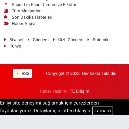
Süper Lig Puan Durumu ve Fikstür
Tüm Manşetler
Son Dakika Haberleri
Haber Arşivi
Siyaset
Gündem
Gizli Gündem
Polemik
Künye
RSS
Copyright © 2022. Her hakkı saklıdır.
Haber Yazılımı:
TE Bilişim
En iyi site deneyimi sağlamak için çerezlerden
faydalanıyoruz. Detaylar için lütfen tıklayın.
Tamam