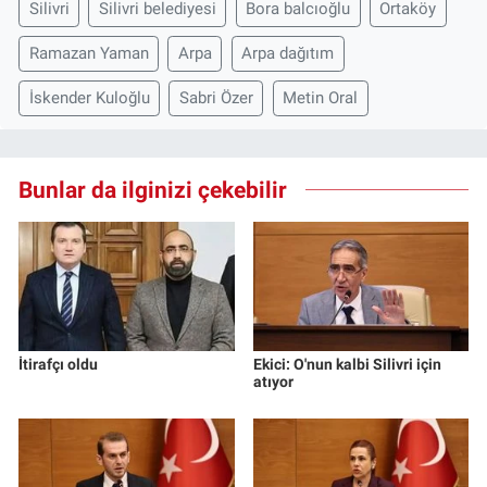
Silivri
Silivri belediyesi
Bora balcıoğlu
Ortaköy
Ramazan Yaman
Arpa
Arpa dağıtım
İskender Kuloğlu
Sabri Özer
Metin Oral
Bunlar da ilginizi çekebilir
İtirafçı oldu
Ekici: O'nun kalbi Silivri için
atıyor