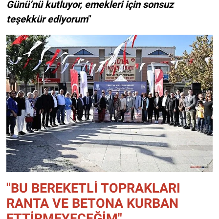
Günü’nü kutluyor, emekleri için sonsuz
teşekkür ediyorum
”
"BU BEREKETLİ TOPRAKLARI
RANTA VE BETONA KURBAN
ETTİRMEYECEĞİM"