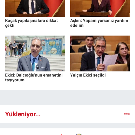
Kaçak yapılaşmalara dikkat
Aşkın: Yapamıyorsanız yardım
çekti
edelim
Ekici: Balcıoğlu'nun emanetini
Yalçın Ekici seçildi
taşıyorum
Yükleniyor...