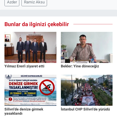
Azder
Ramiz Aksu
Bunlar da ilginizi çekebilir
Yılmaz Eren'i ziyaret etti
Bekler: Yine döneceğiz
Silivri'de denize girmek
İstanbul CHP Silivri'de yürüdü
yasaklandı