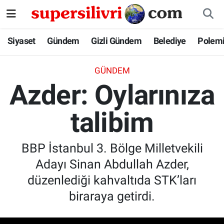
Siyaset
İstanbul Nöbetçi Eczaneler
Siyaset
Gündem
Gizli Gündem
Belediye
Polem
Gündem
İstanbul Hava Durumu
GÜNDEM
Azder: Oylarınıza
Gizli Gündem
İstanbul Namaz Vakitleri
talibim
Belediye
İstanbul Trafik Yoğunluk Haritası
Polemik
Süper Lig Puan Durumu ve Fikstür
BBP İstanbul 3. Bölge Milletvekili
Adayı Sinan Abdullah Azder,
Tüm Manşetler
düzenlediği kahvaltıda STK’ları
Son Dakika Haberleri
biraraya getirdi.
Haber Arşivi