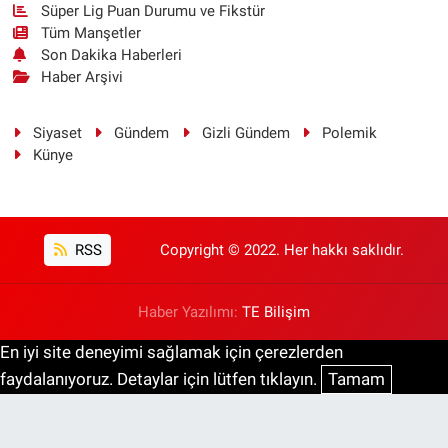
Süper Lig Puan Durumu ve Fikstür
Tüm Manşetler
Son Dakika Haberleri
Haber Arşivi
Siyaset
Gündem
Gizli Gündem
Polemik
Künye
RSS
Copyright © 2022. Her hakkı saklıdır.
Haber Yazılımı:
TE Bilişim
En iyi site deneyimi sağlamak için çerezlerden
faydalanıyoruz. Detaylar için lütfen tıklayın.
Tamam