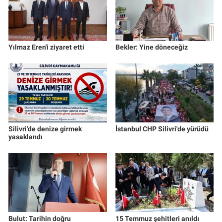
Yılmaz Eren'i ziyaret etti
Bekler: Yine döneceğiz
Silivri'de denize girmek
İstanbul CHP Silivri'de yürüdü
yasaklandı
Bulut: Tarihin doğru
15 Temmuz şehitleri anıldı