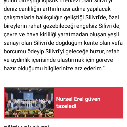
yolun birleştiği lojistik merkezi olan Silivri'yi
deniz canlılığın arttırılması adına yapılacak
çalışmalarla balıkçılığın geliştiği Silivri'de, özel
bireylerin rahat gezebileceği engelsiz Silivri'de,
çevre ve hava kirliliği yaratmadan oluşan yeşil
sanayi olan Silivri'de doğduğum kente olan vefa
borcumu ödeyip Silivri'yi geleceğe huzur, refah
ve aydınlık içerisinde ulaştırmak için göreve
hazır olduğumu bilgilerinize arz ederim.”
Nursel Erel güven
tazeledi