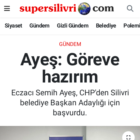
Siyaset
İstanbul Nöbetçi Eczaneler
Siyaset
Gündem
Gizli Gündem
Belediye
Polem
Gündem
İstanbul Hava Durumu
GÜNDEM
Ayeş: Göreve
Gizli Gündem
İstanbul Namaz Vakitleri
hazırım
Belediye
İstanbul Trafik Yoğunluk Haritası
Polemik
Süper Lig Puan Durumu ve Fikstür
Eczacı Semih Ayeş, CHP'den Silivri
belediye Başkan Adaylığı için
Tüm Manşetler
başvurdu.
Son Dakika Haberleri
Haber Arşivi