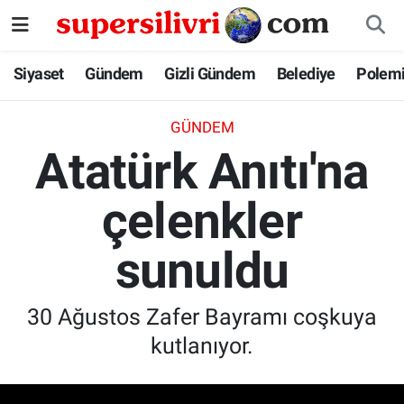
Siyaset
İstanbul Nöbetçi Eczaneler
Siyaset
Gündem
Gizli Gündem
Belediye
Polem
Gündem
İstanbul Hava Durumu
GÜNDEM
Atatürk Anıtı'na
Gizli Gündem
İstanbul Namaz Vakitleri
çelenkler
Belediye
İstanbul Trafik Yoğunluk Haritası
sunuldu
Polemik
Süper Lig Puan Durumu ve Fikstür
Tüm Manşetler
30 Ağustos Zafer Bayramı coşkuya
kutlanıyor.
Son Dakika Haberleri
Haber Arşivi