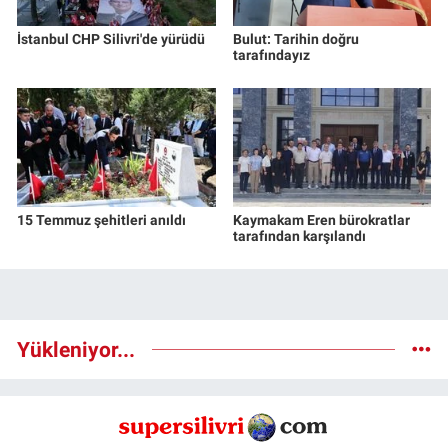
İstanbul CHP Silivri'de yürüdü
Bulut: Tarihin doğru
tarafındayız
15 Temmuz şehitleri anıldı
Kaymakam Eren bürokratlar
tarafından karşılandı
Yükleniyor...