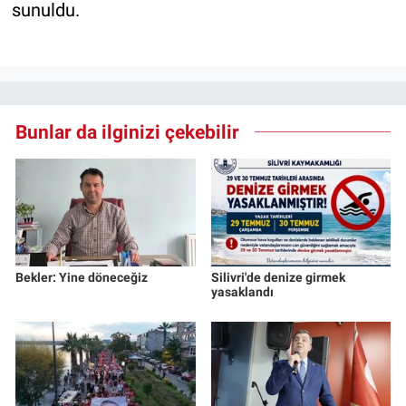
sunuldu.
Bunlar da ilginizi çekebilir
Bekler: Yine döneceğiz
Silivri'de denize girmek
yasaklandı