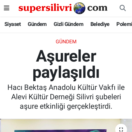
Siyaset
İstanbul Nöbetçi Eczaneler
Siyaset
Gündem
Gizli Gündem
Belediye
Polem
Gündem
İstanbul Hava Durumu
GÜNDEM
Aşureler
Gizli Gündem
İstanbul Namaz Vakitleri
paylaşıldı
Belediye
İstanbul Trafik Yoğunluk Haritası
Polemik
Süper Lig Puan Durumu ve Fikstür
Hacı Bektaş Anadolu Kültür Vakfı ile
Alevi Kültür Derneği Silivri şubeleri
Tüm Manşetler
aşure etkinliği gerçekleştirdi.
Son Dakika Haberleri
Haber Arşivi