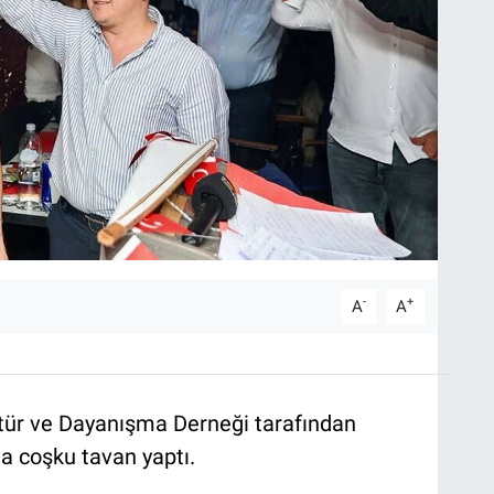
-
+
A
A
ltür ve Dayanışma Derneği tarafından
 coşku tavan yaptı.