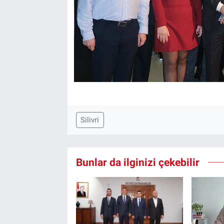
Silivri
Bunlar da ilginizi çekebilir