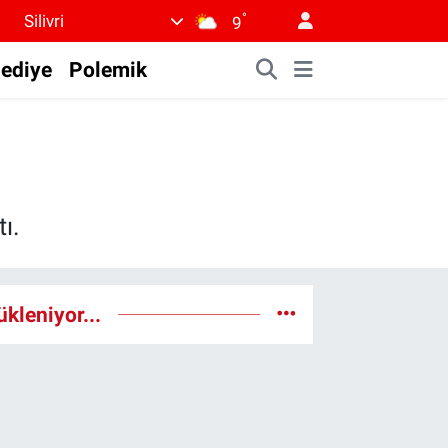
°
Silivri
9
lediye
Polemik
ı.
ükleniyor...