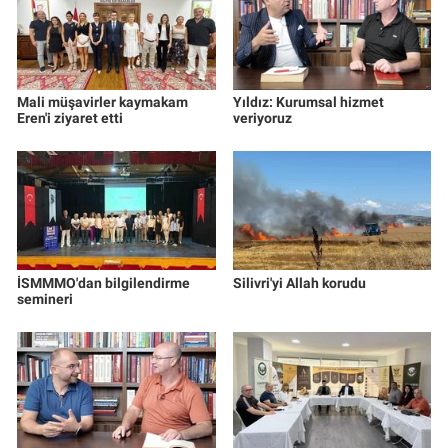
Mali müşavirler kaymakam
Yıldız: Kurumsal hizmet
Eren'i ziyaret etti
veriyoruz
İSMMMO'dan bilgilendirme
Silivri'yi Allah korudu
semineri