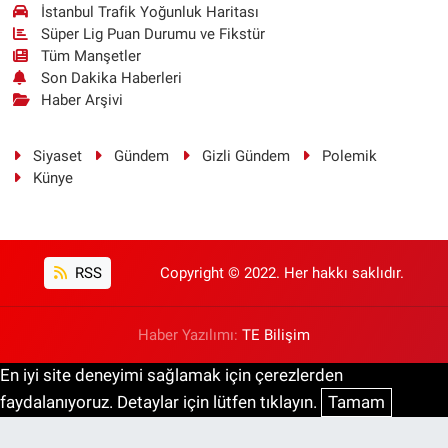
İstanbul Trafik Yoğunluk Haritası
Süper Lig Puan Durumu ve Fikstür
Tüm Manşetler
Son Dakika Haberleri
Haber Arşivi
Siyaset
Gündem
Gizli Gündem
Polemik
Künye
RSS
Copyright © 2022. Her hakkı saklıdır.
Haber Yazılımı:
TE Bilişim
En iyi site deneyimi sağlamak için çerezlerden
faydalanıyoruz. Detaylar için lütfen tıklayın.
Tamam