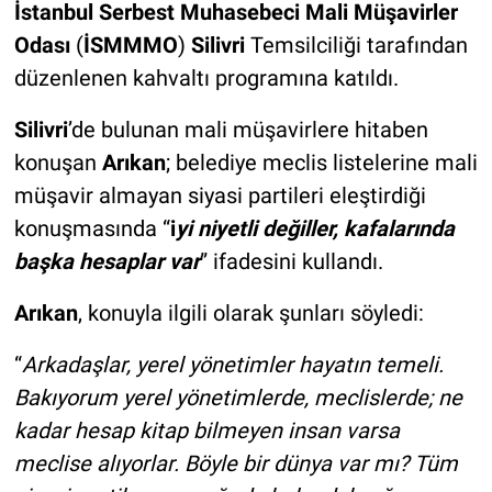
İstanbul Serbest Muhasebeci Mali Müşavirler
Odası
(
İSMMMO
)
Silivri
Temsilciliği tarafından
düzenlenen kahvaltı programına katıldı.
Silivri
’de bulunan mali müşavirlere hitaben
konuşan
Arıkan
; belediye meclis listelerine mali
müşavir almayan siyasi partileri eleştirdiği
konuşmasında “
i
yi niyetli değiller, kafalarında
başka hesaplar var
” ifadesini kullandı.
Arıkan
, konuyla ilgili olarak şunları söyledi:
“
Arkadaşlar, yerel yönetimler hayatın temeli.
Bakıyorum yerel yönetimlerde, meclislerde; ne
kadar hesap kitap bilmeyen insan varsa
meclise alıyorlar. Böyle bir dünya var mı? Tüm