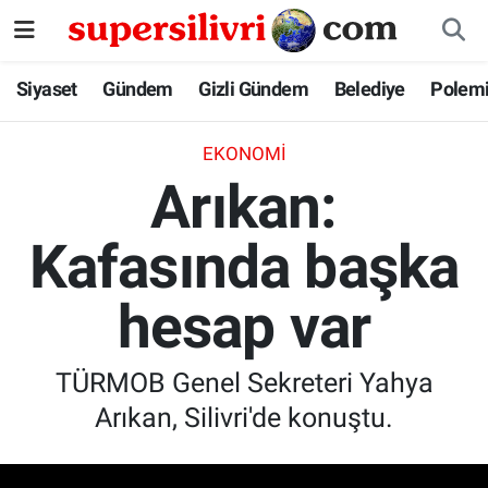
Siyaset
İstanbul Nöbetçi Eczaneler
Siyaset
Gündem
Gizli Gündem
Belediye
Polem
Gündem
İstanbul Hava Durumu
EKONOMI
Arıkan:
Gizli Gündem
İstanbul Namaz Vakitleri
Kafasında başka
Belediye
İstanbul Trafik Yoğunluk Haritası
hesap var
Polemik
Süper Lig Puan Durumu ve Fikstür
Tüm Manşetler
TÜRMOB Genel Sekreteri Yahya
Arıkan, Silivri'de konuştu.
Son Dakika Haberleri
Haber Arşivi