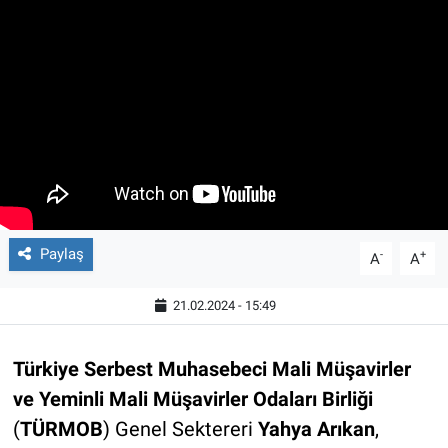
Paylaş
-
+
A
A
21.02.2024 - 15:49
Türkiye Serbest Muhasebeci Mali Müşavirler
ve Yeminli Mali Müşavirler Odaları Birliği
(
TÜRMOB
) Genel Sektereri
Yahya Arıkan
,