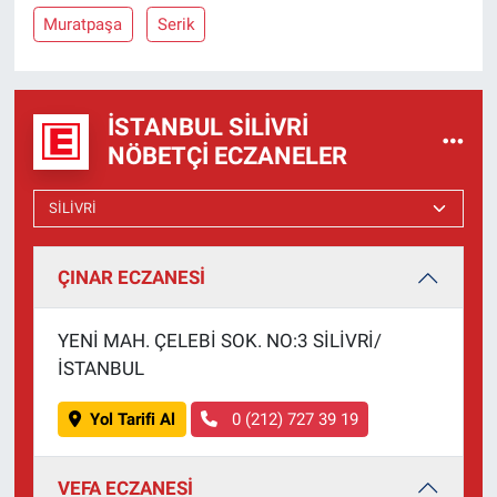
Muratpaşa
Serik
İSTANBUL SILIVRI
NÖBETÇI ECZANELER
ÇINAR ECZANESİ
YENİ MAH. ÇELEBİ SOK. NO:3 SİLİVRİ/
İSTANBUL
Yol Tarifi Al
0 (212) 727 39 19
VEFA ECZANESİ