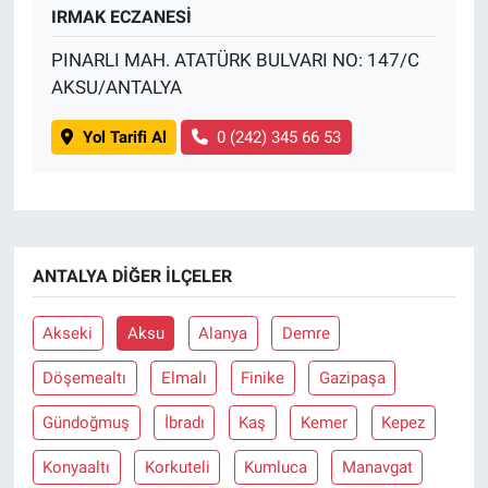
IRMAK ECZANESİ
PINARLI MAH. ATATÜRK BULVARI NO: 147/C
AKSU/ANTALYA
Yol Tarifi Al
0 (242) 345 66 53
ANTALYA DIĞER İLÇELER
Akseki
Aksu
Alanya
Demre
Döşemealtı
Elmalı
Finike
Gazipaşa
Gündoğmuş
İbradı
Kaş
Kemer
Kepez
Konyaaltı
Korkuteli
Kumluca
Manavgat