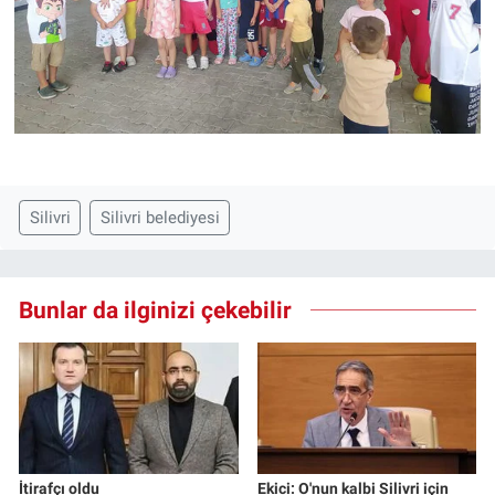
Silivri
Silivri belediyesi
Bunlar da ilginizi çekebilir
İtirafçı oldu
Ekici: O'nun kalbi Silivri için