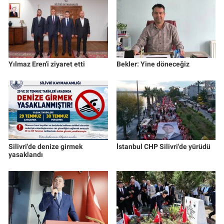
Yılmaz Eren'i ziyaret etti
Bekler: Yine döneceğiz
Silivri'de denize girmek
İstanbul CHP Silivri'de yürüdü
yasaklandı