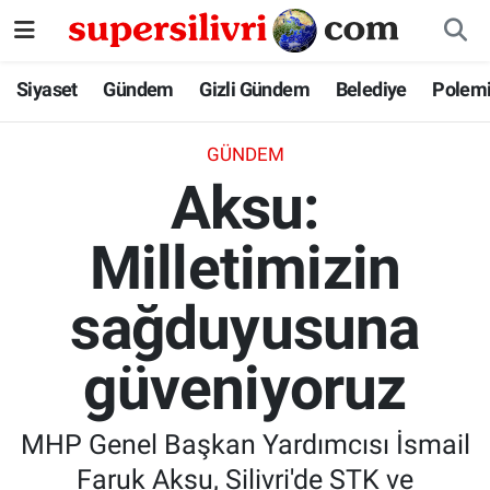
Siyaset
İstanbul Nöbetçi Eczaneler
Siyaset
Gündem
Gizli Gündem
Belediye
Polem
Gündem
İstanbul Hava Durumu
GÜNDEM
Aksu:
Gizli Gündem
İstanbul Namaz Vakitleri
Milletimizin
Belediye
İstanbul Trafik Yoğunluk Haritası
sağduyusuna
Polemik
Süper Lig Puan Durumu ve Fikstür
Tüm Manşetler
güveniyoruz
Son Dakika Haberleri
MHP Genel Başkan Yardımcısı İsmail
Haber Arşivi
Faruk Aksu, Silivri'de STK ve