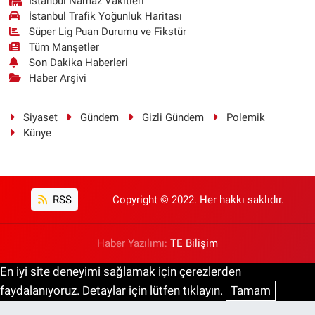
İstanbul Namaz Vakitleri
İstanbul Trafik Yoğunluk Haritası
Süper Lig Puan Durumu ve Fikstür
Tüm Manşetler
Son Dakika Haberleri
Haber Arşivi
Siyaset
Gündem
Gizli Gündem
Polemik
Künye
RSS
Copyright © 2022. Her hakkı saklıdır.
Haber Yazılımı:
TE Bilişim
En iyi site deneyimi sağlamak için çerezlerden
faydalanıyoruz. Detaylar için lütfen tıklayın.
Tamam