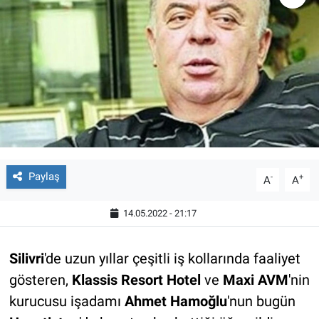
Paylaş
-
+
A
A
14.05.2022 - 21:17
Silivri
'de uzun yıllar çeşitli iş kollarında faaliyet
gösteren,
Klassis Resort Hotel
ve
Maxi AVM
'nin
kurucusu işadamı
Ahmet Hamoğlu
'nun bugün