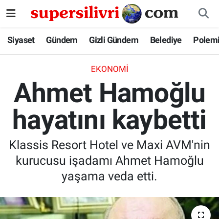
Siyaset
İstanbul Nöbetçi Eczaneler
Siyaset
Gündem
Gizli Gündem
Belediye
Polem
Gündem
İstanbul Hava Durumu
EKONOMI
Ahmet Hamoğlu
Gizli Gündem
İstanbul Namaz Vakitleri
hayatını kaybetti
Belediye
İstanbul Trafik Yoğunluk Haritası
Polemik
Süper Lig Puan Durumu ve Fikstür
Klassis Resort Hotel ve Maxi AVM'nin
kurucusu işadamı Ahmet Hamoğlu
Tüm Manşetler
yaşama veda etti.
Son Dakika Haberleri
Haber Arşivi