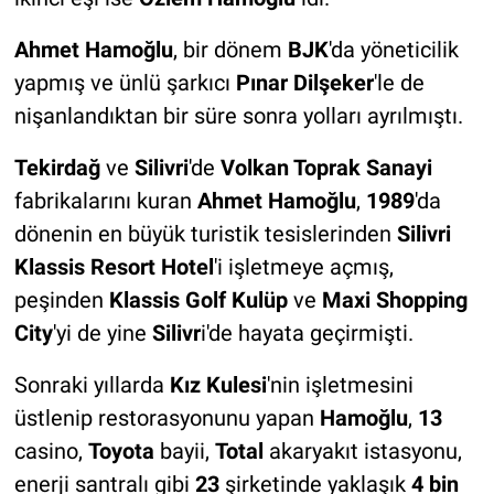
Ahmet Hamoğlu
, bir dönem
BJK
'da yöneticilik
yapmış ve ünlü şarkıcı
Pınar Dilşeker
'le de
nişanlandıktan bir süre sonra yolları ayrılmıştı.
Tekirdağ
ve
Silivri
'de
Volkan Toprak Sanayi
fabrikalarını kuran
Ahmet Hamoğlu
,
1989
'da
dönenin en büyük turistik tesislerinden
Silivri
Klassis Resort Hotel
'i işletmeye açmış,
peşinden
Klassis Golf Kulüp
ve
Maxi Shopping
City
'yi de yine
Silivr
i'de hayata geçirmişti.
Sonraki yıllarda
Kız Kulesi
'nin işletmesini
üstlenip restorasyonunu yapan
Hamoğlu
,
13
casino,
Toyota
bayii,
Total
akaryakıt istasyonu,
enerji santralı gibi
23
şirketinde yaklaşık
4 bin