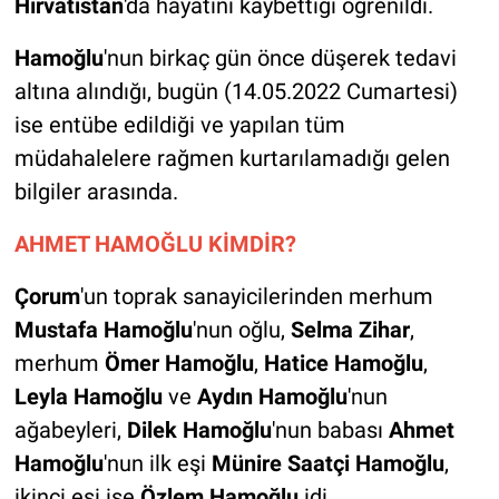
Hırvatistan
'da hayatını kaybettiği öğrenildi.
Hamoğlu
'nun birkaç gün önce düşerek tedavi
altına alındığı, bugün (14.05.2022 Cumartesi)
ise entübe edildiği ve yapılan tüm
müdahalelere rağmen kurtarılamadığı gelen
bilgiler arasında.
AHMET HAMOĞLU KİMDİR?
Çorum
'un toprak sanayicilerinden merhum
Mustafa Hamoğlu
'nun oğlu,
Selma Zihar
,
merhum
Ömer Hamoğlu
,
Hatice Hamoğlu
,
Leyla Hamoğlu
ve
Aydın Hamoğlu
'nun
ağabeyleri,
Dilek Hamoğlu
'nun babası
Ahmet
Hamoğlu
'nun ilk eşi
Münire Saatçi Hamoğlu
,
ikinci eşi ise
Özlem Hamoğlu
idi.