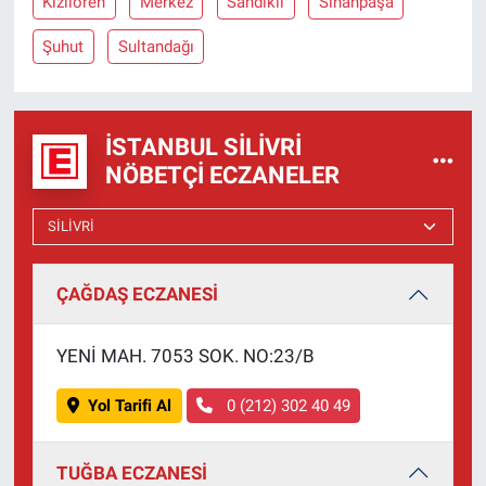
Kızılören
Merkez
Sandıklı
Sinanpaşa
Şuhut
Sultandağı
İSTANBUL SILIVRI
NÖBETÇI ECZANELER
ÇAĞDAŞ ECZANESİ
YENİ MAH. 7053 SOK. NO:23/B
Yol Tarifi Al
0 (212) 302 40 49
TUĞBA ECZANESİ