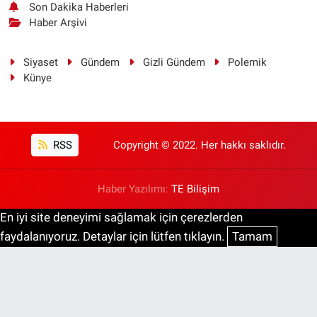
Son Dakika Haberleri
Haber Arşivi
Siyaset
Gündem
Gizli Gündem
Polemik
Künye
RSS
Copyright © 2022. Her hakkı saklıdır.
Haber Yazılımı:
TE Bilişim
En iyi site deneyimi sağlamak için çerezlerden
faydalanıyoruz. Detaylar için lütfen tıklayın.
Tamam