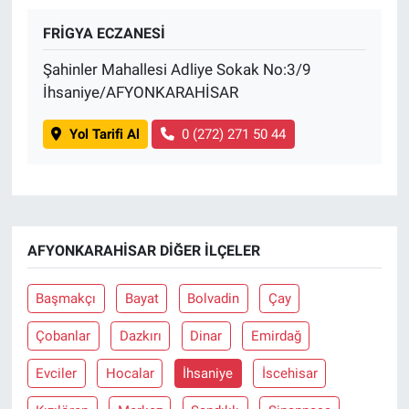
FRİGYA ECZANESİ
Şahinler Mahallesi Adliye Sokak No:3/9
İhsaniye/AFYONKARAHİSAR
Yol Tarifi Al
0 (272) 271 50 44
AFYONKARAHISAR DIĞER İLÇELER
Başmakçı
Bayat
Bolvadin
Çay
Çobanlar
Dazkırı
Dinar
Emirdağ
Evciler
Hocalar
İhsaniye
İscehisar