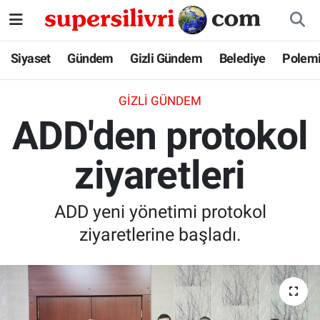
Siyaset
İstanbul Nöbetçi Eczaneler
Siyaset
Gündem
Gizli Gündem
Belediye
Polem
Gündem
İstanbul Hava Durumu
GIZLI GÜNDEM
ADD'den protokol
Gizli Gündem
İstanbul Namaz Vakitleri
ziyaretleri
Belediye
İstanbul Trafik Yoğunluk Haritası
Polemik
Süper Lig Puan Durumu ve Fikstür
ADD yeni yönetimi protokol
ziyaretlerine başladı.
Tüm Manşetler
Son Dakika Haberleri
Haber Arşivi