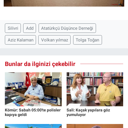
Silivri
Add
Atatürkçü Düşünce Derneği
Aziz Kalaman
Volkan yılmaz
Tolga Toğan
Bunlar da ilginizi çekebilir
Kömür: Sabah 05:00'te polisler
Sali: Kaçak yapılara göz
kapıya geldi
yumuluyor