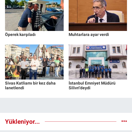
Öperek karşıladı
Muhtarlara ayar verdi
Sivas Katliamı bir kez daha
İstanbul Emniyet Müdürü
lanetlendi
Silivri'deydi
Yükleniyor...