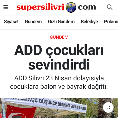
Siyaset
İstanbul Nöbetçi Eczaneler
Siyaset
Gündem
Gizli Gündem
Belediye
Polem
Gündem
İstanbul Hava Durumu
GÜNDEM
ADD çocukları
Gizli Gündem
İstanbul Namaz Vakitleri
sevindirdi
Belediye
İstanbul Trafik Yoğunluk Haritası
Polemik
Süper Lig Puan Durumu ve Fikstür
ADD Silivri 23 Nisan dolayısıyla
çocuklara balon ve bayrak dağıttı.
Tüm Manşetler
Son Dakika Haberleri
Haber Arşivi