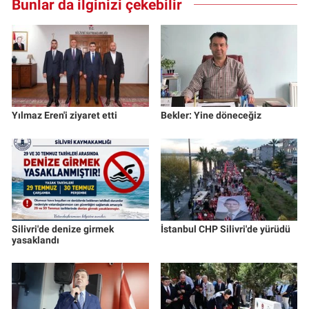
Bunlar da ilginizi çekebilir
Yılmaz Eren'i ziyaret etti
Bekler: Yine döneceğiz
Silivri'de denize girmek
İstanbul CHP Silivri'de yürüdü
yasaklandı