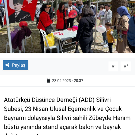
Paylaş
-
+
A
A
23.04.2023 - 20:37
Atatürkçü Düşünce Derneği (ADD) Silivri
Şubesi, 23 Nisan Ulusal Egemenlik ve Çocuk
Bayramı dolayısıyla Silivri sahili Zübeyde Hanım
büstü yanında stand açarak balon ve bayrak