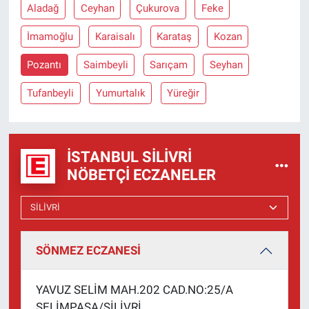
Aladağ
Ceyhan
Çukurova
Feke
İmamoğlu
Karaisalı
Karataş
Kozan
Pozantı
Saimbeyli
Sarıçam
Seyhan
Tufanbeyli
Yumurtalık
Yüreğir
İSTANBUL SILIVRI
NÖBETÇI ECZANELER
SÖNMEZ ECZANESİ
YAVUZ SELİM MAH.202 CAD.NO:25/A
SELİMPAŞA/SİLİVRİ