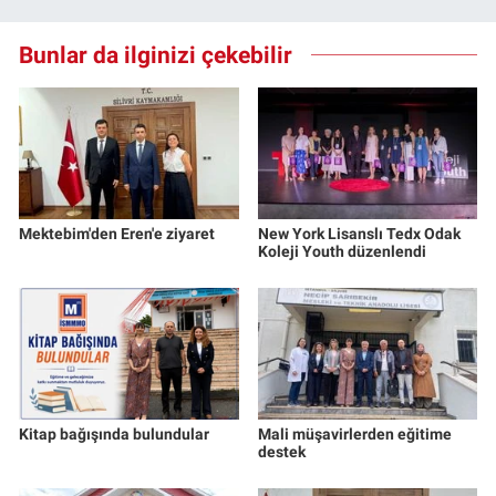
Bunlar da ilginizi çekebilir
Mektebim'den Eren'e ziyaret
New York Lisanslı Tedx Odak
Koleji Youth düzenlendi
Kitap bağışında bulundular
Mali müşavirlerden eğitime
destek