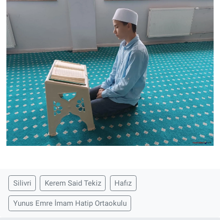
Silivri
Kerem Said Tekiz
Hafız
Yunus Emre İmam Hatip Ortaokulu