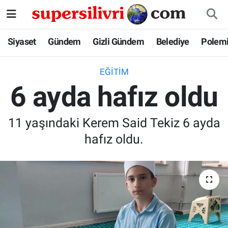
Siyaset
İstanbul Nöbetçi Eczaneler
Siyaset
Gündem
Gizli Gündem
Belediye
Polem
Gündem
İstanbul Hava Durumu
EĞITIM
6 ayda hafız oldu
Gizli Gündem
İstanbul Namaz Vakitleri
Belediye
İstanbul Trafik Yoğunluk Haritası
11 yaşındaki Kerem Said Tekiz 6 ayda
hafız oldu.
Polemik
Süper Lig Puan Durumu ve Fikstür
Tüm Manşetler
Son Dakika Haberleri
Haber Arşivi