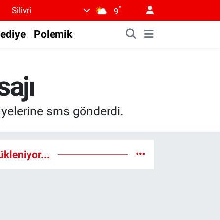
°
Silivri
9
lediye
Polemik
sajı
 üyelerine sms gönderdi.
ükleniyor...