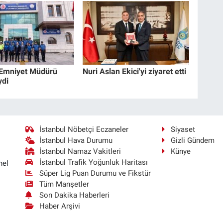
 Emniyet Müdürü
Nuri Aslan Ekici'yi ziyaret etti
ydi
İstanbul Nöbetçi Eczaneler
Siyaset
İstanbul Hava Durumu
Gizli Gündem
İstanbul Namaz Vakitleri
Künye
İstanbul Trafik Yoğunluk Haritası
nel
Süper Lig Puan Durumu ve Fikstür
Tüm Manşetler
Son Dakika Haberleri
Haber Arşivi