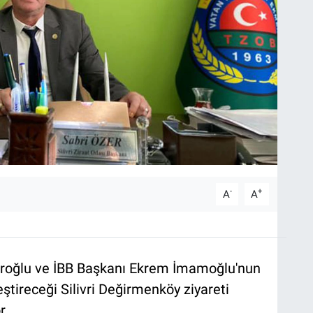
-
+
A
A
roğlu ve İBB Başkanı Ekrem İmamoğlu'nun
tireceği Silivri Değirmenköy ziyareti
r.