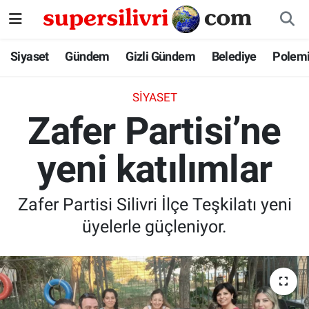
Siyaset
İstanbul Nöbetçi Eczaneler
Siyaset
Gündem
Gizli Gündem
Belediye
Polem
Gündem
İstanbul Hava Durumu
SIYASET
Zafer Partisi’ne
Gizli Gündem
İstanbul Namaz Vakitleri
yeni katılımlar
Belediye
İstanbul Trafik Yoğunluk Haritası
Polemik
Süper Lig Puan Durumu ve Fikstür
Zafer Partisi Silivri İlçe Teşkilatı yeni
üyelerle güçleniyor.
Tüm Manşetler
Son Dakika Haberleri
Haber Arşivi