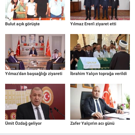
Bulut açık görüşte
Yılmaz Eren'i ziyaret etti
Yılmaz'dan başsağlığı ziyareti
İbrahim Yalçın toprağa verildi
Ümit Özdağ geliyor
Zafer Yalçın'ın acı günü