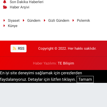
Son Dakika Haberleri
Haber Arşivi
Siyaset
Gündem
Gizli Gündem
Polemik
Künye
RSS
Copyright © 2022. Her hakkı saklıdır.
Haber Yazılımı:
TE Bilişim
En iyi site deneyimi sağlamak için çerezlerden
faydalanıyoruz. Detaylar için lütfen tıklayın.
Tamam