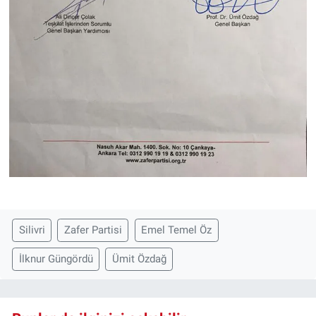
Silivri
Zafer Partisi
Emel Temel Öz
İlknur Güngördü
Ümit Özdağ