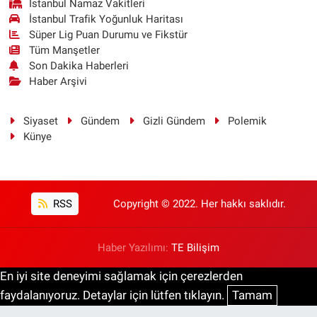
İstanbul Namaz Vakitleri
İstanbul Trafik Yoğunluk Haritası
Süper Lig Puan Durumu ve Fikstür
Tüm Manşetler
Son Dakika Haberleri
Haber Arşivi
Siyaset
Gündem
Gizli Gündem
Polemik
Künye
RSS
Copyright © 2022. Her hakkı saklıdır.
Haber Yazılımı:
TE Bilişim
En iyi site deneyimi sağlamak için çerezlerden
faydalanıyoruz. Detaylar için lütfen tıklayın.
Tamam