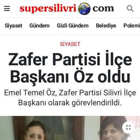
Siyaset
İstanbul Nöbetçi Eczaneler
Siyaset
Gündem
Gizli Gündem
Belediye
Polem
Gündem
İstanbul Hava Durumu
SIYASET
Zafer Partisi İlçe
Gizli Gündem
İstanbul Namaz Vakitleri
Başkanı Öz oldu
Belediye
İstanbul Trafik Yoğunluk Haritası
Polemik
Süper Lig Puan Durumu ve Fikstür
Emel Temel Öz, Zafer Partisi Silivri İlçe
Başkanı olarak görevlendirildi.
Tüm Manşetler
Son Dakika Haberleri
Haber Arşivi