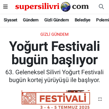
Siyaset
İstanbul Nöbetçi Eczaneler
Siyaset
Gündem
Gizli Gündem
Belediye
Polem
Gündem
İstanbul Hava Durumu
GIZLI GÜNDEM
Yoğurt Festivali
Gizli Gündem
İstanbul Namaz Vakitleri
bugün başlıyor
Belediye
İstanbul Trafik Yoğunluk Haritası
Polemik
Süper Lig Puan Durumu ve Fikstür
63. Geleneksel Silivri Yoğurt Festivali
bugün kortej yürüyüşü ile başlıyor.
Tüm Manşetler
Son Dakika Haberleri
Haber Arşivi