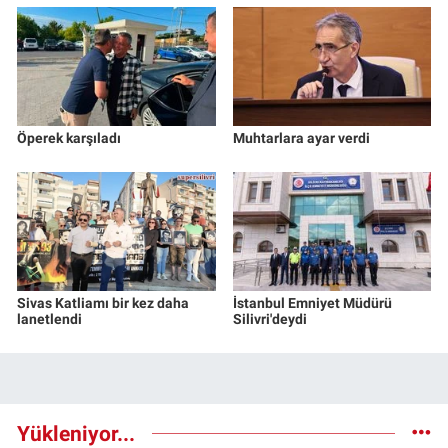
Öperek karşıladı
Muhtarlara ayar verdi
Sivas Katliamı bir kez daha
İstanbul Emniyet Müdürü
lanetlendi
Silivri'deydi
Yükleniyor...