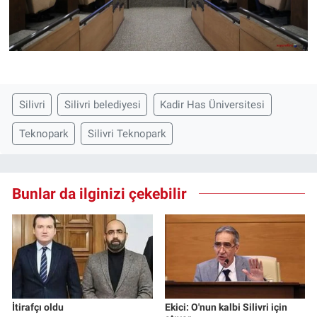
Silivri
Silivri belediyesi
Kadir Has Üniversitesi
Teknopark
Silivri Teknopark
Bunlar da ilginizi çekebilir
İtirafçı oldu
Ekici: O'nun kalbi Silivri için