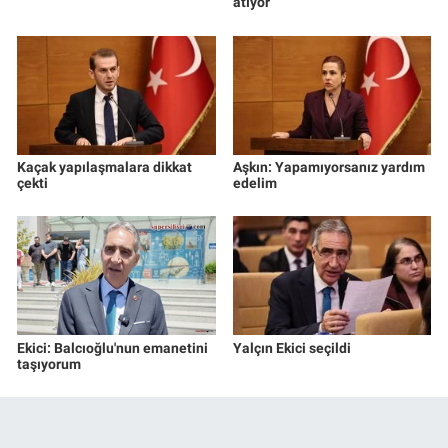
atıyor
Kaçak yapılaşmalara dikkat
Aşkın: Yapamıyorsanız yardım
çekti
edelim
Ekici: Balcıoğlu'nun emanetini
Yalçın Ekici seçildi
taşıyorum