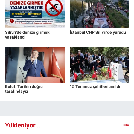
Silivri'de denize girmek
İstanbul CHP Silivri'de yürüdü
yasaklandı
Bulut: Tarihin doğru
15 Temmuz şehitleri anıldı
tarafındayız
Yükleniyor...