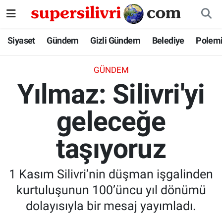
Siyaset
İstanbul Nöbetçi Eczaneler
Siyaset
Gündem
Gizli Gündem
Belediye
Polem
Gündem
İstanbul Hava Durumu
GÜNDEM
Yılmaz: Silivri'yi
Gizli Gündem
İstanbul Namaz Vakitleri
geleceğe
Belediye
İstanbul Trafik Yoğunluk Haritası
taşıyoruz
Polemik
Süper Lig Puan Durumu ve Fikstür
Tüm Manşetler
1 Kasım Silivri’nin düşman işgalinden
kurtuluşunun 100’üncu yıl dönümü
Son Dakika Haberleri
dolayısıyla bir mesaj yayımladı.
Haber Arşivi