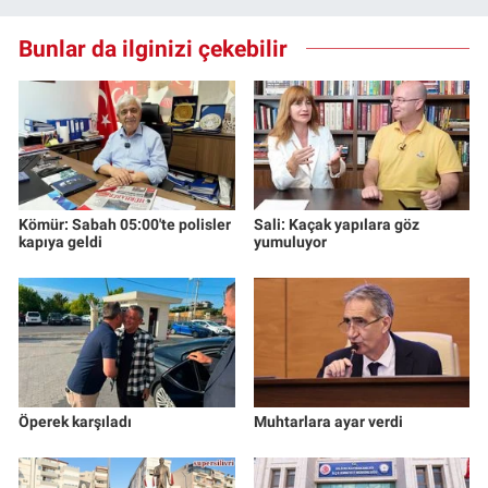
Bunlar da ilginizi çekebilir
Kömür: Sabah 05:00'te polisler
Sali: Kaçak yapılara göz
kapıya geldi
yumuluyor
Öperek karşıladı
Muhtarlara ayar verdi