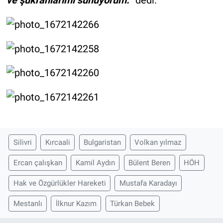
ve şükranlarımı sunuyorum.
” dedi.
Silivri
Kırcaali
Bulgaristan
Volkan yılmaz
Ercan çalışkan
Kamil Aydın
Bülent Beren
HÖH
Hak ve Özgürlükler Hareketi
Mustafa Karadayı
Mestanlı
İlknur Kazım
Türkan Bebek