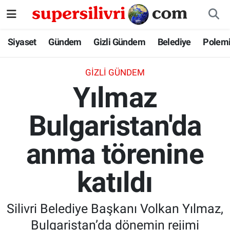
Siyaset
İstanbul Nöbetçi Eczaneler
Siyaset
Gündem
Gizli Gündem
Belediye
Polem
Gündem
İstanbul Hava Durumu
GIZLI GÜNDEM
Yılmaz
Gizli Gündem
İstanbul Namaz Vakitleri
Bulgaristan'da
Belediye
İstanbul Trafik Yoğunluk Haritası
anma törenine
Polemik
Süper Lig Puan Durumu ve Fikstür
Tüm Manşetler
katıldı
Son Dakika Haberleri
Silivri Belediye Başkanı Volkan Yılmaz,
Haber Arşivi
Bulgaristan’da dönemin rejimi