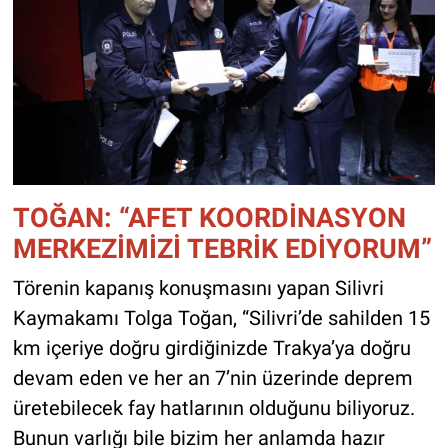
TOĞAN: “AFET KOORDİNASYON
MERKEZİMİZİ TEBRİK EDİYORUM”
Törenin kapanış konuşmasını yapan Silivri
Kaymakamı Tolga Toğan, “Silivri’de sahilden 15
km içeriye doğru girdiğinizde Trakya’ya doğru
devam eden ve her an 7’nin üzerinde deprem
üretebilecek fay hatlarının olduğunu biliyoruz.
Bunun varlığı bile bizim her anlamda hazır