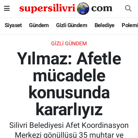
Siyaset
İstanbul Nöbetçi Eczaneler
Siyaset
Gündem
Gizli Gündem
Belediye
Polem
Gündem
İstanbul Hava Durumu
GIZLI GÜNDEM
Yılmaz: Afetle
Gizli Gündem
İstanbul Namaz Vakitleri
mücadele
Belediye
İstanbul Trafik Yoğunluk Haritası
konusunda
Polemik
Süper Lig Puan Durumu ve Fikstür
Tüm Manşetler
kararlıyız
Son Dakika Haberleri
Silivri Belediyesi Afet Koordinasyon
Haber Arşivi
Merkezi gönüllüsü 35 muhtar ve