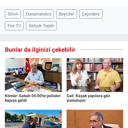
Silivri
Danamandıra
Beyciler
Çayırdere
Fox TV
Selçuk Tepeli
Bunlar da ilginizi çekebilir
Kömür: Sabah 05:00'te polisler
Sali: Kaçak yapılara göz
kapıya geldi
yumuluyor