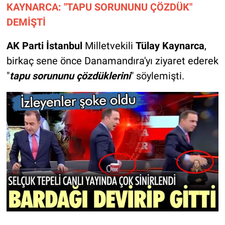
KAYNARCA: "TAPU SORUNUNU ÇÖZDÜK"
DEMİŞTİ
AK Parti İstanbul
Milletvekili
Tülay Kaynarca
,
birkaç sene önce Danamandıra'yı ziyaret ederek
"
tapu sorununu çözdüklerini
" söylemişti.