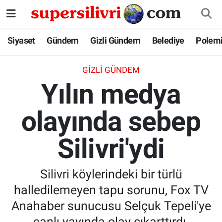
Siyaset
İstanbul Nöbetçi Eczaneler
Siyaset
Gündem
Gizli Gündem
Belediye
Polem
Gündem
İstanbul Hava Durumu
GIZLI GÜNDEM
Yılın medya
Gizli Gündem
İstanbul Namaz Vakitleri
olayında sebep
Belediye
İstanbul Trafik Yoğunluk Haritası
Silivri'ydi
Polemik
Süper Lig Puan Durumu ve Fikstür
Tüm Manşetler
Silivri köylerindeki bir türlü
halledilemeyen tapu sorunu, Fox TV
Son Dakika Haberleri
Anahaber sunucusu Selçuk Tepeli'ye
Haber Arşivi
canlı yayında olay çıkarttırdı.