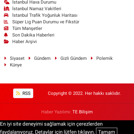
İstanbul Hava Durumu
İstanbul Namaz Vakitleri
İstanbul Trafik Yoğunluk Haritası
Süper Lig Puan Durumu ve Fikstür
Tüm Manşetler
Son Dakika Haberleri
Haber Arşivi
Siyaset
Gündem
Gizli Gündem
Polemik
Künye
RSS
Copyright © 2022. Her hakkı saklıdır.
Haber Yazılımı:
TE Bilişim
En iyi site deneyimi sağlamak için çerezlerden
faydalanıyoruz. Detaylar için lütfen tıklayın.
Tamam