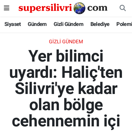
Siyaset
İstanbul Nöbetçi Eczaneler
Siyaset
Gündem
Gizli Gündem
Belediye
Polem
Gündem
İstanbul Hava Durumu
GIZLI GÜNDEM
Yer bilimci
Gizli Gündem
İstanbul Namaz Vakitleri
uyardı: Haliç'ten
Belediye
İstanbul Trafik Yoğunluk Haritası
Silivri'ye kadar
Polemik
Süper Lig Puan Durumu ve Fikstür
Tüm Manşetler
olan bölge
Son Dakika Haberleri
cehennemin içi
Haber Arşivi