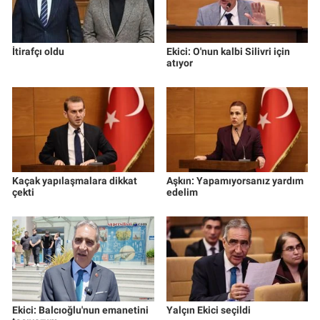
İtirafçı oldu
Ekici: O'nun kalbi Silivri için
atıyor
Kaçak yapılaşmalara dikkat
Aşkın: Yapamıyorsanız yardım
çekti
edelim
Ekici: Balcıoğlu'nun emanetini
Yalçın Ekici seçildi