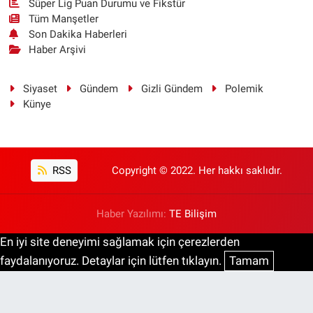
Süper Lig Puan Durumu ve Fikstür
Tüm Manşetler
Son Dakika Haberleri
Haber Arşivi
Siyaset
Gündem
Gizli Gündem
Polemik
Künye
RSS
Copyright © 2022. Her hakkı saklıdır.
Haber Yazılımı:
TE Bilişim
En iyi site deneyimi sağlamak için çerezlerden
faydalanıyoruz. Detaylar için lütfen tıklayın.
Tamam