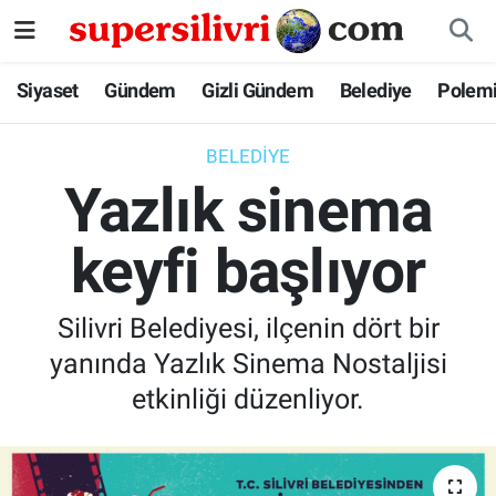
Siyaset
İstanbul Nöbetçi Eczaneler
Siyaset
Gündem
Gizli Gündem
Belediye
Polem
Gündem
İstanbul Hava Durumu
BELEDIYE
Yazlık sinema
Gizli Gündem
İstanbul Namaz Vakitleri
keyfi başlıyor
Belediye
İstanbul Trafik Yoğunluk Haritası
Polemik
Süper Lig Puan Durumu ve Fikstür
Silivri Belediyesi, ilçenin dört bir
yanında Yazlık Sinema Nostaljisi
Tüm Manşetler
etkinliği düzenliyor.
Son Dakika Haberleri
Haber Arşivi