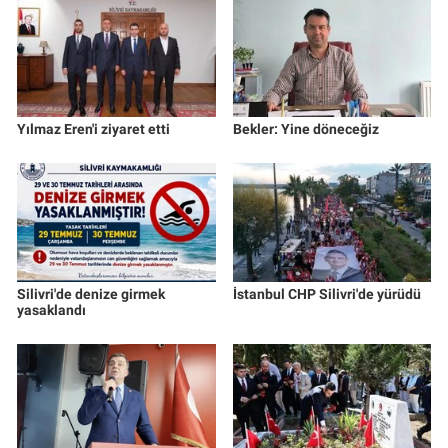
Yılmaz Eren'i ziyaret etti
Bekler: Yine döneceğiz
Silivri'de denize girmek
İstanbul CHP Silivri'de yürüdü
yasaklandı