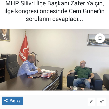
MHP Silivri İlçe Başkanı Zafer Yalçın,
ilçe kongresi öncesinde Cem Güner'in
sorularını cevapladı...
Paylaş
-
+
A
A