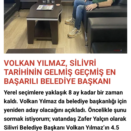
VOLKAN YILMAZ, SİLİVRİ
TARİHİNİN GELMİŞ GEÇMİŞ EN
BAŞARILI BELEDİYE BAŞKANI
Yerel seçimlere yaklaşık 8 ay kadar bir zaman
kaldı. Volkan Yılmaz da belediye başkanlığı için
yeniden aday olacağını açıkladı. Öncelikle şunu
sormak istiyorum; vatandaş Zafer Yalçın olarak
Silivri Belediye Başkanı Volkan Yılmaz’ın 4.5