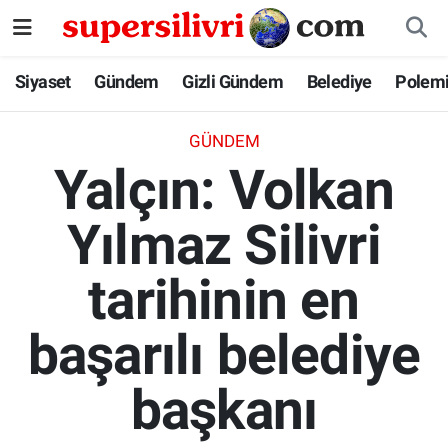
Siyaset
İstanbul Nöbetçi Eczaneler
Siyaset
Gündem
Gizli Gündem
Belediye
Polem
Gündem
İstanbul Hava Durumu
GÜNDEM
Yalçın: Volkan
Gizli Gündem
İstanbul Namaz Vakitleri
Yılmaz Silivri
Belediye
İstanbul Trafik Yoğunluk Haritası
tarihinin en
Polemik
Süper Lig Puan Durumu ve Fikstür
Tüm Manşetler
başarılı belediye
Son Dakika Haberleri
başkanı
Haber Arşivi