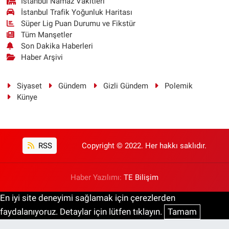
İstanbul Namaz Vakitleri
İstanbul Trafik Yoğunluk Haritası
Süper Lig Puan Durumu ve Fikstür
Tüm Manşetler
Son Dakika Haberleri
Haber Arşivi
Siyaset
Gündem
Gizli Gündem
Polemik
Künye
RSS
Copyright © 2022. Her hakkı saklıdır.
Haber Yazılımı:
TE Bilişim
En iyi site deneyimi sağlamak için çerezlerden
faydalanıyoruz. Detaylar için lütfen tıklayın.
Tamam