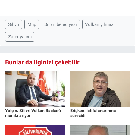
Silivri
Mhp
Silivri belediyesi
Volkan yılmaz
Zafer yalçın
Bunlar da ilginizi çekebilir
Yalçın: Silivri Volkan Başkan'ı
Erişken: İstifalar arınma
mumla arıyor
sürecidir