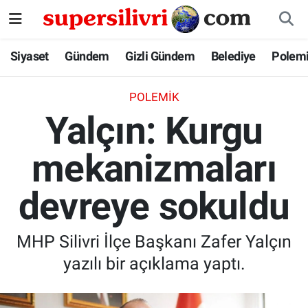
Siyaset
İstanbul Nöbetçi Eczaneler
Siyaset
Gündem
Gizli Gündem
Belediye
Polem
Gündem
İstanbul Hava Durumu
POLEMIK
Yalçın: Kurgu
Gizli Gündem
İstanbul Namaz Vakitleri
mekanizmaları
Belediye
İstanbul Trafik Yoğunluk Haritası
devreye sokuldu
Polemik
Süper Lig Puan Durumu ve Fikstür
Tüm Manşetler
MHP Silivri İlçe Başkanı Zafer Yalçın
yazılı bir açıklama yaptı.
Son Dakika Haberleri
Haber Arşivi