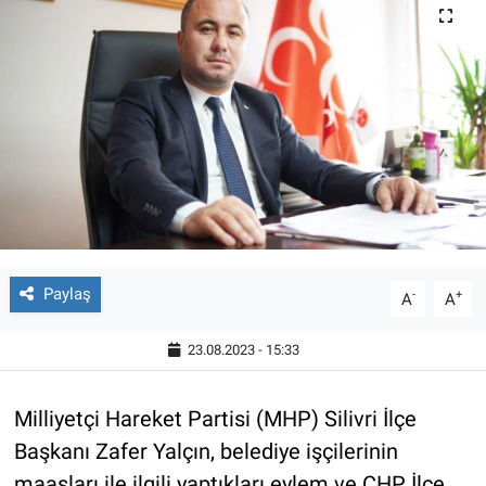
Paylaş
-
+
A
A
23.08.2023 - 15:33
Milliyetçi Hareket Partisi (MHP) Silivri İlçe
Başkanı Zafer Yalçın, belediye işçilerinin
maaşları ile ilgili yaptıkları eylem ve CHP İlçe