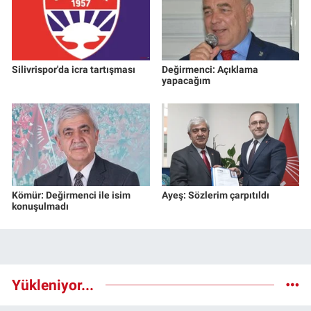
Silivrispor'da icra tartışması
Değirmenci: Açıklama
yapacağım
Kömür: Değirmenci ile isim
Ayeş: Sözlerim çarpıtıldı
konuşulmadı
Yükleniyor...