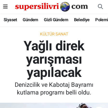
Siyaset
İstanbul Nöbetçi Eczaneler
Siyaset
Gündem
Gizli Gündem
Belediye
Polem
Gündem
İstanbul Hava Durumu
KÜLTÜR SANAT
Yağlı direk
Gizli Gündem
İstanbul Namaz Vakitleri
yarışması
Belediye
İstanbul Trafik Yoğunluk Haritası
yapılacak
Polemik
Süper Lig Puan Durumu ve Fikstür
Tüm Manşetler
Denizcilik ve Kabotaj Bayramı
kutlama programı belli oldu.
Son Dakika Haberleri
Haber Arşivi