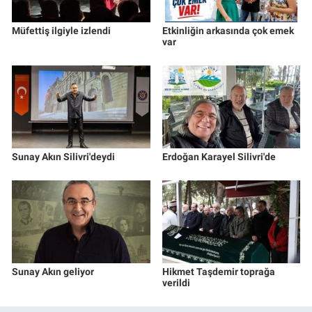
Müfettiş ilgiyle izlendi
Etkinliğin arkasında çok emek
var
Sunay Akın Silivri'deydi
Erdoğan Karayel Silivri'de
Sunay Akın geliyor
Hikmet Taşdemir toprağa
verildi