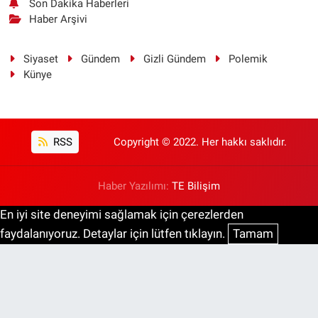
Son Dakika Haberleri
Haber Arşivi
Siyaset
Gündem
Gizli Gündem
Polemik
Künye
RSS
Copyright © 2022. Her hakkı saklıdır.
Haber Yazılımı:
TE Bilişim
En iyi site deneyimi sağlamak için çerezlerden
faydalanıyoruz. Detaylar için lütfen tıklayın.
Tamam